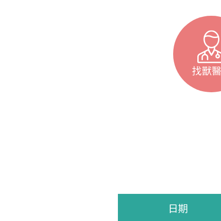
找獸
日期