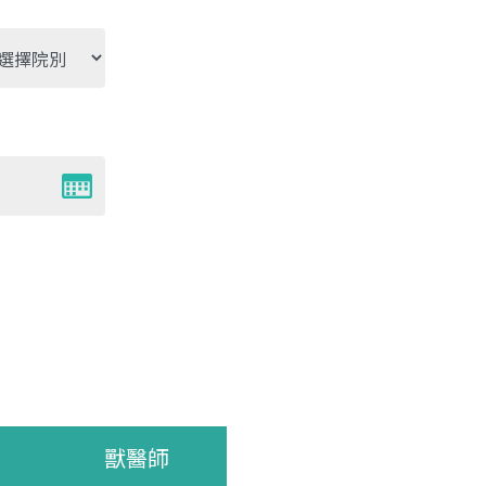
別
獸醫師