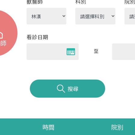
獸醫師
科別
院
看診日期
醫師
至
搜尋
時間
院別