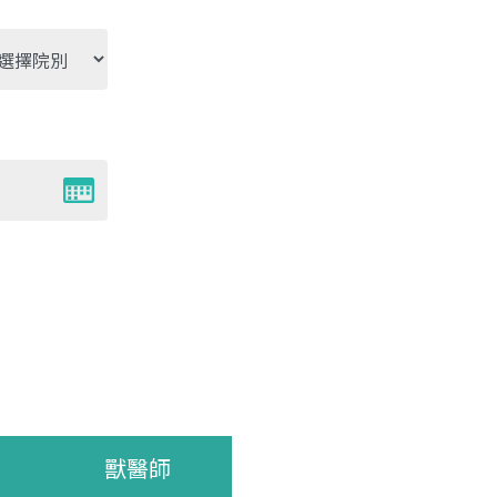
別
獸醫師