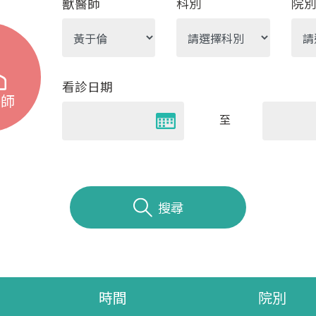
獸醫師
科別
院
看診日期
醫師
至
搜尋
時間
院別