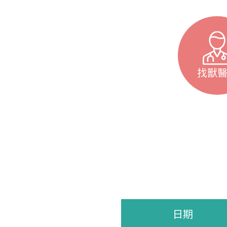
找獸
日期