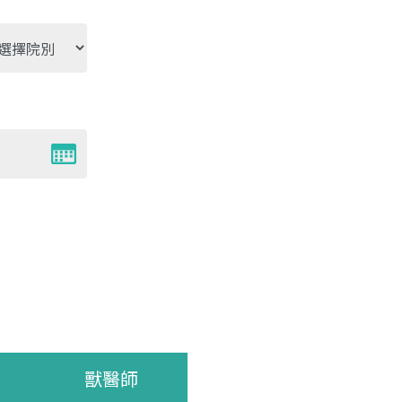
別
獸醫師