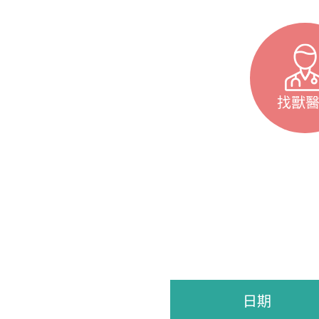
找獸
日期