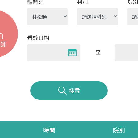
獸醫師
科別
院
看診日期
醫師
至
搜尋
時間
院別