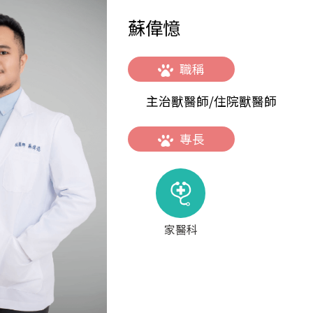
蘇偉憶
職稱
主治獸醫師/住院獸醫師
專長
家醫科