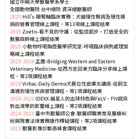
國立中興大學獸醫學系學士
全國動物醫院 台中總院 資深總獸醫師
2025
Hill's-腸腎軸臨床實務：犬貓慢性腎病及慢性腸
病的營養管理線上課程，等13項線上課程結業
2025
Zoetis-看不見的守護：從監控起步，打造安全的
獸醫麻醉線上課程結業
2025
小動物呼吸胸腔醫學研究室-呼吸臨床病例處理策
略線上課程結業
2025-2024
孟唐-Bridging Western and Eastern
Veterinary Medicine-從西方走回東方臨床分享線上課
程，等2項課程結業
2024
Virbac-Daily Derma犬異位性皮膚炎講座-從飼主
溝通到慢性疾病管理課程，等1項課程結業
2024-2022
IDEXX-貓星人的血球特色與FeLV、FIV感染
對血液學的影響線上課程，等2項課程結業
2024-2023
臺中市獸醫師公會-獸醫師職業常見醫療糾
紛與現實法律實務運作釋疑課程，等2項課程結業
2019
獸醫影像診斷高峰會課程結業