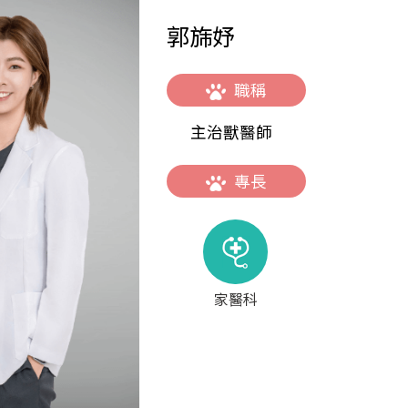
郭旆妤
職稱
主治獸醫師
專長
家醫科