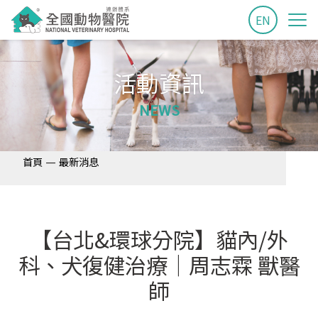
EN
活動資訊
NEWS
—
首頁
最新消息
【台北&環球分院】貓內/外
科、犬復健治療│周志霖 獸醫
師