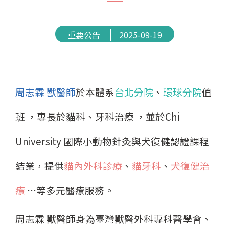
重要公告
2025-09-19
周志霖 獸醫師
於本體系
台北分院
、
環球分院
值
班 ，專長於貓科、牙科治療 ，並於Chi
University 國際小動物針灸與犬復健認證課程
結業，提供
貓內外科診療
、
貓牙科
、
犬復健治
療
…等多元醫療服務。
周志霖 獸醫師身為臺灣獸醫外科專科醫學會、