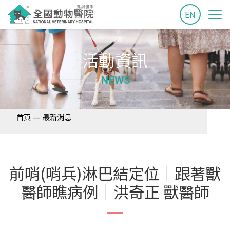
EN
活動資訊
NEWS
—
首頁
最新消息
前哨(哨兵)淋巴結定位│跟著獸
醫師瞧病例│洪奇正 獸醫師