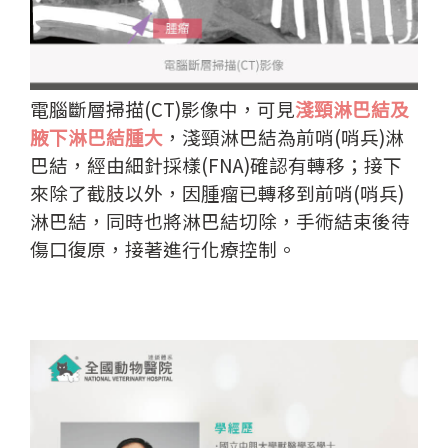
電腦斷層掃描(CT)影像中，可見
淺頸淋巴結及
腋下淋巴結腫大
，淺頸淋巴結為前哨(哨兵)淋
巴結，經由細針採樣(FNA)確認有轉移；接下
來除了截肢以外，因腫瘤已轉移到前哨(哨兵)
淋巴結，同時也將淋巴結切除，手術結束後待
傷口復原，接著進行化療控制。