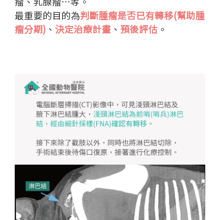
瘤、乳腺瘤…等。
最重要的目的為
判斷腫瘤是否已有轉移(幫助腫
瘤分期)
、
決定治療計畫
、
預後評估
。