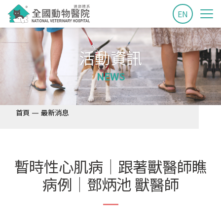
EN
活動資訊
NEWS
—
首頁
最新消息
暫時性心肌病│跟著獸醫師瞧
病例│鄧炳池 獸醫師