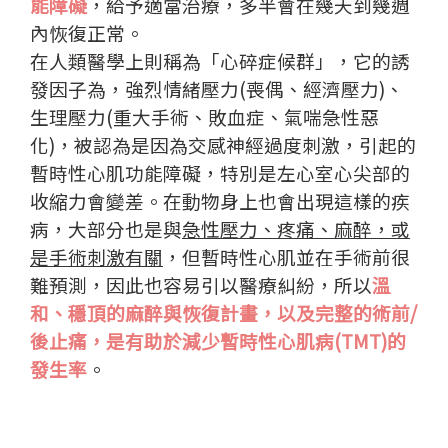
能障礙
，給予適當治療，多半會在幾天到幾週
內恢復正常。
在人類醫學上則稱為「心碎症候群」，它的誘
發因子為，強烈情緒壓力(喪偶、經濟壓力)、
生理壓力(重大手術、敗血症、氣喘急性惡
化)，被認為是因為交感神經過度刺激，引起的
暫時性心肌功能障礙，特別是左心室心尖部的
收縮力會變差。在動物身上也會出現這樣的疾
病，大部分也是與
急性壓力、疼痛、麻醉，或
是手術刺激有關
，但暫時性心肌並在手術前很
難預測，因此也容易引以醫療糾紛，所以
溫
和、穩頂的麻醉與恢復計畫，以及完整的術前/
後止痛，是有助於減少暫時性心肌病(TMT)的
發生率
。