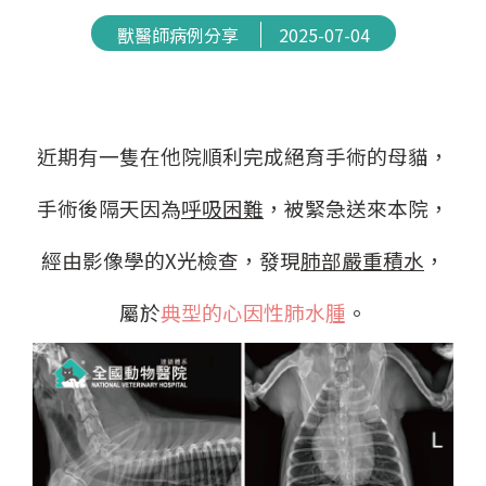
獸醫師病例分享
2025-07-04
近期有一隻在他院順利完成絕育手術的母貓，
手術後隔天因為
呼吸困難
，被緊急送來本院，
經由影像學的X光檢查，發現
肺部嚴重積水
，
屬於
典型的心因性肺水腫
。