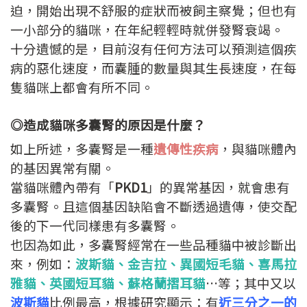
迫，開始出現不舒服的症狀而被飼主察覺；但也有
一小部分的貓咪，在年紀輕輕時就併發腎衰竭。
十分遺憾的是，目前沒有任何方法可以預測這個疾
病的惡化速度，而囊腫的數量與其生長速度，在每
隻貓咪上都會有所不同。
◎造成貓咪多囊腎的原因是什麼？
如上所述，多囊腎是一種
遺傳性疾病
，與貓咪體內
的基因異常有關。
當貓咪體內帶有「
PKD1
」的異常基因，就會患有
多囊腎。且這個基因缺陷會不斷透過遺傳，使交配
後的下一代同樣患有多囊腎。
也因為如此，多囊腎經常在一些品種貓中被診斷出
來，例如：
波斯貓、金吉拉、異國短毛貓、喜馬拉
雅貓、英國短耳貓、蘇格蘭摺耳貓
…等；其中又以
波斯貓
比例最高，根據研究顯示：有
近三分之一的