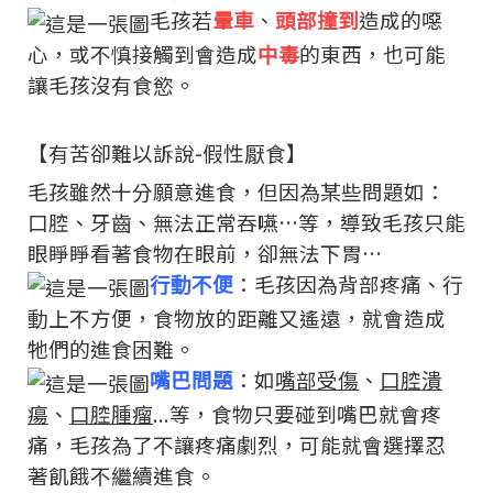
毛孩若
暈車
、
頭部撞到
造成的噁
心，或不慎接觸到會造成
中毒
的東西，也可能
讓毛孩沒有食慾。
【有苦卻難以訴說-假性厭食】
毛孩雖然十分願意進食，
但因為某些問題如：
口腔、牙齒、無法正常吞嚥…等，
導致毛孩只能
眼睜睜看著食物在眼前，卻無法下胃…
行動不便
：毛孩因為背部疼痛、行
動上不方便，食物放的距離又遙遠，就會造成
牠們的進食困難。
嘴巴問題
：如
嘴部受傷
、
口腔潰
瘍
、
口腔腫瘤
...等，食物只要碰到嘴巴就會疼
痛，毛孩為了不讓疼痛劇烈，可能就會選擇忍
著飢餓不繼續進食。