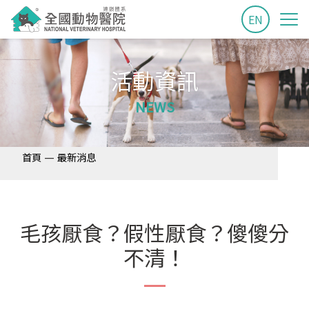
EN
活動資訊
NEWS
—
首頁
最新消息
毛孩厭食？假性厭食？傻傻分
不清！