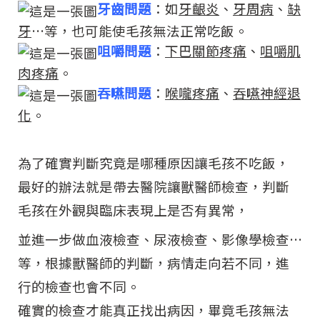
牙齒問題
：如
牙齦炎
、
牙周病
、
缺
牙
…等，也可能使毛孩無法正常吃飯。
咀嚼問題
：
下巴關節疼痛
、
咀嚼肌
肉疼痛
。
吞嚥問題
：
喉嚨疼痛
、
吞嚥神經退
化
。
為了確實判斷究竟是哪種原因讓毛孩不吃飯，
最好的辦法就是帶去醫院讓獸醫師檢查，
判斷
毛孩在外觀與臨床表現上是否有異常，
並進一步做血液檢查、尿液檢查、影像學檢查…
等，根據獸醫師的判斷，病情走向若不同，進
行的檢查也會不同。
確實的檢查才能真正找出病因，
畢竟毛孩無法