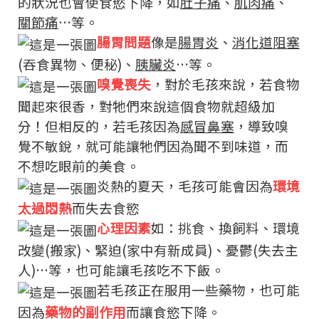
的狀況也會使食慾下降，如
肚子痛
、
肌肉痛
、
關節痛
…等。
腸胃問題
像是
腸胃炎
、
消化道阻塞
(吞食異物、便秘)、
胰臟炎
…等。
嗅覺喪失
，對於毛孩來說，若食物
聞起來很香，對牠們來說這個食物就超級加
分！但相反的，若毛孩因為
感冒鼻塞
，導致嗅
覺不敏銳，就可能讓牠們因為聞不到味道，而
不想吃眼前的美食。
炎熱的夏天，毛孩可能會因為
環境
太過悶熱
而失去食慾
心理因素
如：挑食、換飼料、環境
改變(搬家)、緊迫(家中有新成員)、憂鬱(失去主
人)…等，也可能讓毛孩吃不下飯。
若毛孩正在服用一些藥物，也可能
因為
藥物的副作用
而讓食慾下降。