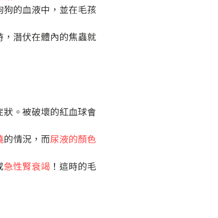
狗狗的血液中，並在毛孩
時，潛伏在體內的焦蟲就
症狀。被破壞的紅血球會
燒
的情況，而
尿液的顏色
或
急性腎衰竭
！這時的毛