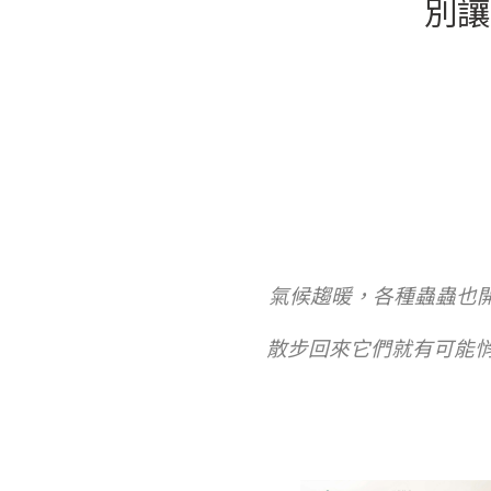
別讓
氣候趨暖，各種蟲蟲也
散步回來它們就有可能悄