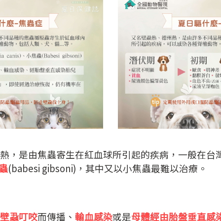
熱，是由焦蟲寄生在紅血球所引起的疾病，一般在台
蟲
(babesi gibsoni)，其中又以小焦蟲最難以治療。
壁蝨叮咬
而傳播、
輸血感染
或是
母體經由胎盤垂直感