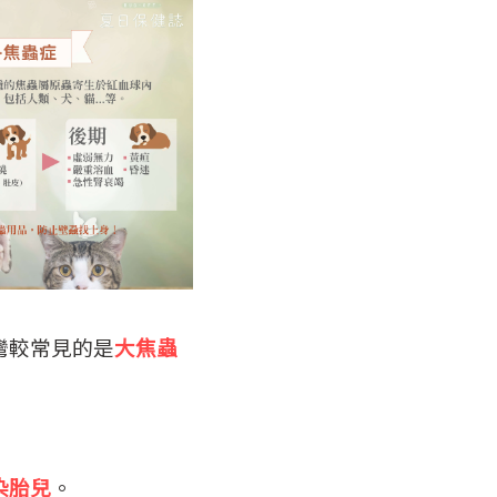
灣較常見的是
大焦蟲
染胎兒
。