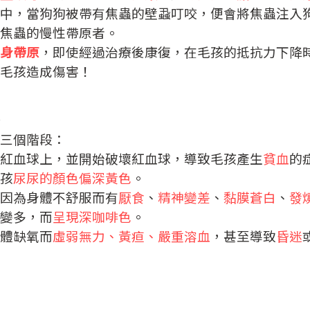
中，當狗狗被帶有焦蟲的壁蝨叮咬，便會將焦蟲注入
焦蟲的慢性帶原者。
身帶原
，即使經過治療後康復，在毛孩的抵抗力下降
毛孩造成傷害！
三個階段：
紅血球上，並開始破壞紅血球，導致毛孩產生
貧血
的
孩
尿尿的顏色偏深黃色
。
因為身體不舒服而有
厭食
、
精神變差
、
黏膜蒼白
、
發
變多，而
呈現深咖啡色
。
體缺氧而
虛弱無力、黃疸、嚴重溶血
，甚至導致
昏迷