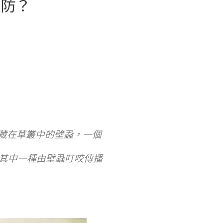
預防？
藏在草叢中的壁蝨，一個
是其中一種由壁蝨叮咬傳播