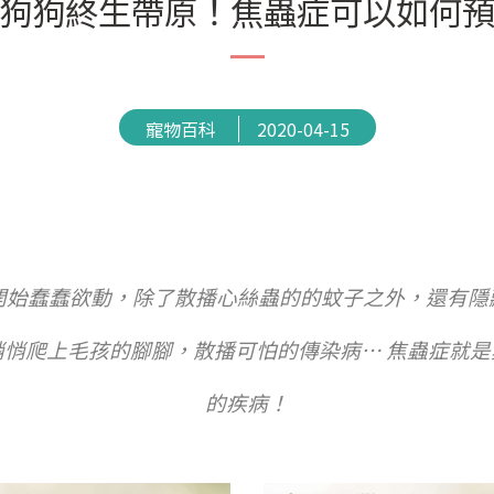
狗狗終生帶原！焦蟲症可以如何
寵物百科
2020-04-15
開始蠢蠢欲動，除了散播心絲蟲的的蚊子之外，還有隱
悄爬上毛孩的腳腳，散播可怕的傳染病… 焦蟲症就
的疾病！