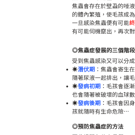
焦蟲會存在於壁蝨的唾液
的體內繁殖，使毛孩成為
一旦感染焦蟲便有可能
終
有可能伺機竄出，再次對
◎焦蟲症發展的三個階段
受到焦蟲感染又可以分成
☀️
潛伏期
：焦蟲會寄生在
隨著尿液一起排出，讓毛
☀️
發病初期
：毛孩會逐漸
也會隨著被破壞的血球數
☀️
發病後期
：毛孩會因身
孩就隨時有生命危險…
◎預防焦蟲症的方法