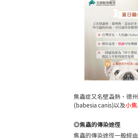
焦蟲症又名壁蝨熱、德州
(babesia canis)以及
小焦
◎焦蟲的傳染途徑
焦蟲的傳染途徑一般經由