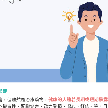
影響
瘤，但雖然是治療藥物，
健康的人體若長期或短期暴露
心臟毒性、腎臟傷害、聽力受損、噁心、紅疹…等，且