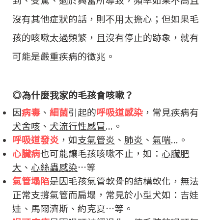
沒有其他症狀的話，則不用太擔心；但如果毛
孩的咳嗽太過頻繁，且沒有停止的跡象，就有
可能是嚴重疾病的徵兆。
◎
為什麼我家的毛孩會咳嗽？
因
病毒
、
細菌
引起的
呼吸道感染
，常見疾病有
犬舍咳
、
犬流行性感冒
...。
呼吸道發炎
，如
支氣管炎
、
肺炎
、
氣喘
...。
心臟病
也可能讓毛孩咳嗽不止，如：
心臟肥
大
、
心絲蟲感染
…等
氣管塌陷
是因毛孩氣管軟骨的結構軟化，無法
正常支撐氣管而扁塌，常見於小型犬如：吉娃
娃、馬爾濟斯、約克夏…等。