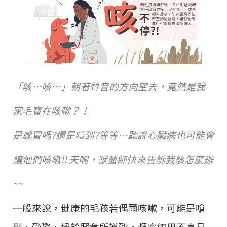
「咳…咳…」朝著聲音的方向望去，竟然是我
家毛寶在咳嗽？！
是感冒嗎?還是噎到?等等…聽說心臟病也可能會
讓他們咳嗽!! 天啊，獸醫師快來告訴我該怎麼辦
~~
一般來說，健康的毛孩若偶爾咳嗽，可能是嗆
到、受驚、過於興奮所導致，頻率如果不高且