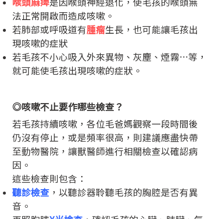
喉頭麻痺
是因喉頭神經退化，使毛孩的喉頭無
法正常開啟而造成咳嗽。
若肺部或呼吸道有
腫瘤
生長，也可能讓毛孩出
現咳嗽的症狀
若毛孩不小心吸入外來異物、灰塵、煙霧…等，
就可能使毛孩出現咳嗽的症狀。
◎
咳嗽不止要作哪些檢查？
若毛孩持續咳嗽，各位毛爸媽觀察一段時間後
仍沒有停止，或是頻率很高，則建議應盡快帶
至動物醫院，讓獸醫師進行相關檢查以確認病
因。
這些檢查則包含：
聽診檢查
，以聽診器聆聽毛孩的胸腔是否有異
音。