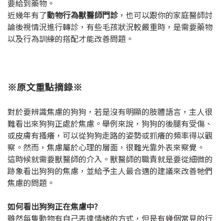
要給到藥物。
近幾年有了
動物行為獸醫師門診
，也可以跟你的家庭醫師討
論後視情況進行轉診，有些毛孩狀況較嚴重時，是需要藥物
以及行為訓練的搭配才能改善問題。
※原文重點摘錄※
對於要辨識焦慮的狗狗，若是沒有明顯的肢體語言，主人很
難看出來狗狗正處於焦慮。舉例來說，狗狗的後腿有受傷、
或皮膚有搔癢，可以從狗狗走路的姿勢或抓癢的頻率得以觀
察。然而，焦慮屬於心理的層面，很難光靠外表來察覺。
這時候就需要獸醫師的介入。獸醫師的職責就是要從細微的
跡象看出狗狗的焦慮，並給予主人最合適的建議來改善牠們
焦慮的問題。
如何看出狗狗正在焦慮中?
雖然每隻動物有自己表達情緒的方式，但是有幾個常見的行