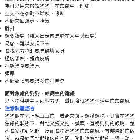
為可以用來辨識狗狗正在焦慮中，例如：
主人不在家時不斷吠、嚎叫
不斷來回踱步、喘氣
發抖
想要獨處（離家出走或是躲在家中隱密處）
易怒、難以安頓下來
會找地方挖洞或是破壞家具
過度舔咬、搔癢皮膚
拒絕進食或進水
頻尿
不斷舔嘴唇或過多的打哈欠
面對焦慮的狗狗，給飼主的建議
以下提供給主人兩個方式，幫助降低狗狗生活中的焦慮感
注意肢體語言
狗狗躺在地上毛茸茸的，看起來讓人想摸想抱。其實在狗狗
焦慮的狀態下，對牠又摟又抱、摸頭、直視狗狗的眼睛，並
不會安撫到牠們，反而會提高狗狗的焦慮感。有時最好的做
法，就是給予牠們適度的空間，隨時注意牠們的一舉一動。