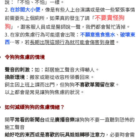
說：「不怕、不怕」一樣。
2.
在診間大小便
，像是有些人上台演講或是做一些緊張事情
不要責怪狗
前需要先上個廁所，如果真的發生了請「
狗
」，跟客服人員或是醫師說一聲，我們都會幫忙清掉。
3. 在家的焦慮行為可能還會出現：
不願意進食進水
、
破壞東
西
…等，若
長期出現這類行為就可能會傷害到身體
。
令狗狗焦慮的情境
聲音的刺激：
如：鄰居施工聲音大得嚇人。
換新環境
：搬家或剛從收容所領養回來。
飼主因上班上課而出門，但狗狗
不喜歡單獨留在家
。
以上都會是常見讓狗狗焦慮的狀況。
如何減緩狗狗的焦慮情緒？
開
平常看的新聞台
或是
廣播音樂
讓狗狗不要一直聽到恐怖的
施工聲音
給好吃的東西或是喜歡的玩具娃娃轉移注意力
，必要時會需