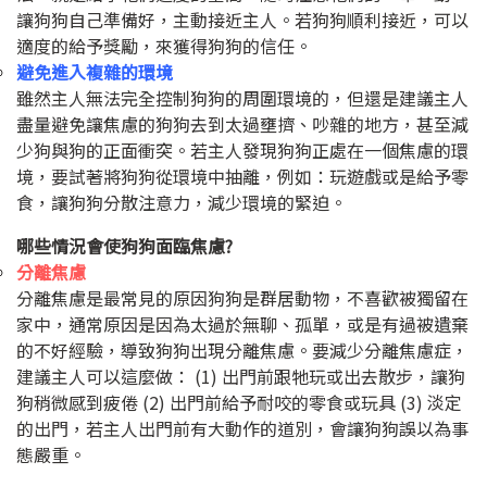
讓狗狗自己準備好，主動接近主人。若狗狗順利接近，可以
適度的給予獎勵，來獲得狗狗的信任。
避免進入複雜的環境
雖然主人無法完全控制狗狗的周圍環境的，但還是建議主人
盡量避免讓焦慮的狗狗去到太過壅擠、吵雜的地方，甚至減
少狗與狗的正面衝突。若主人發現狗狗正處在一個焦慮的環
境，要試著將狗狗從環境中抽離，例如：玩遊戲或是給予零
食，讓狗狗分散注意力，減少環境的緊迫。
哪些情況會使狗狗面臨焦慮?
分離焦慮
分離焦慮是最常見的原因狗狗是群居動物，不喜歡被獨留在
家中，通常原因是因為太過於無聊、孤單，或是有過被遺棄
的不好經驗，導致狗狗出現分離焦慮。要減少分離焦慮症，
建議主人可以這麼做： (1) 出門前跟牠玩或出去散步，讓狗
狗稍微感到疲倦 (2) 出門前給予耐咬的零食或玩具 (3) 淡定
的出門，若主人出門前有大動作的道別，會讓狗狗誤以為事
態嚴重。