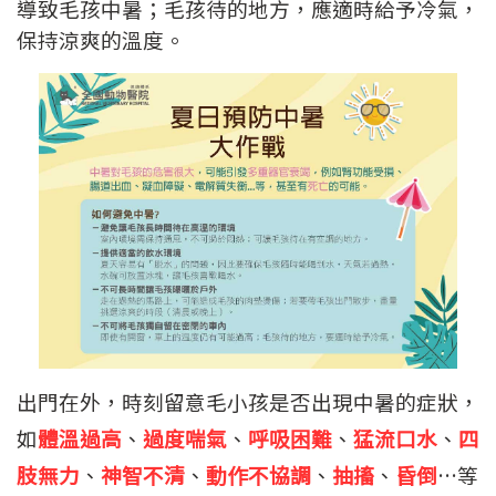
導致毛孩中暑；毛孩待的地方，應適時給予冷氣，
保持涼爽的溫度。
出門在外，時刻留意毛小孩是否出現中暑的症狀，
如
體溫過高
、
過度喘氣
、
呼吸困難
、
猛流口水
、
四
肢無力
、
神智不清
、
動作不協調
、
抽搐
、
昏倒
…等