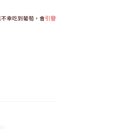
若不幸吃到葡萄，會
引發