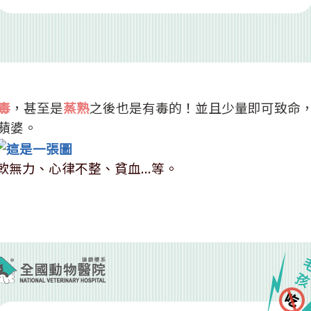
毒
，甚至是
蒸熟
之後也是有毒的！並且少量即可致命
蘋婆。
無力、心律不整、貧血...等。