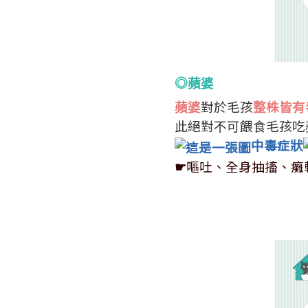
◎蘋婆
蘋婆
對於毛孩
整株皆有
此絕對不可餵食毛孩吃
中毒症狀
☛
嘔吐、全身抽搐、癱軟