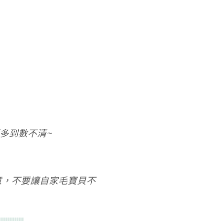
多到數不清~
意，不要讓自家毛寶貝不