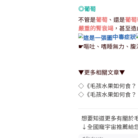
◎葡萄
不管是
葡萄
、還是
葡萄
嚴重的腎衰竭
，甚至造
中毒症狀
☛
嘔吐、嗜睡無力、腹
▼更多相關文章▼
◇《毛孩水果如何食？
◇《毛孩水果如何食？
想要知道更多有關於
↓全國寵宇宙推薦給