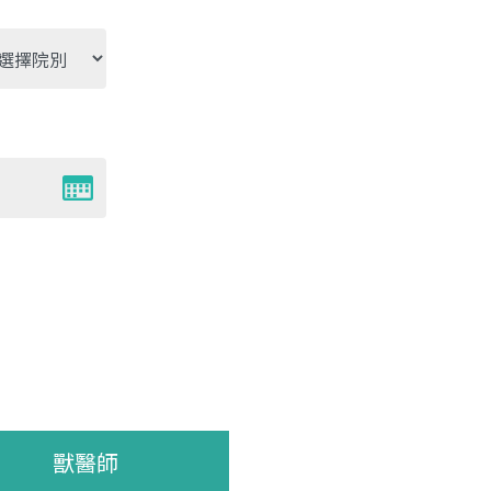
別
獸醫師