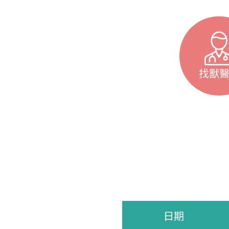
找獸
日期