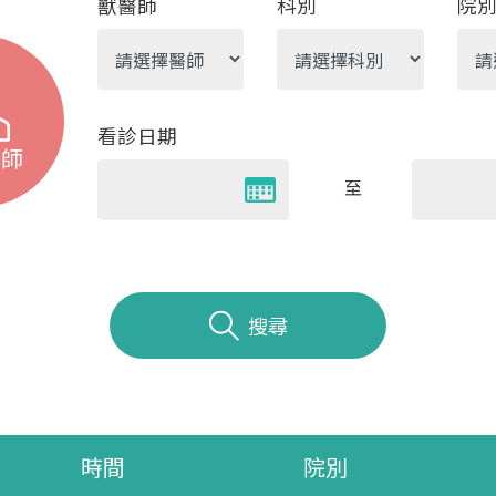
獸醫師
科別
院
看診日期
醫師
至
搜尋
時間
院別