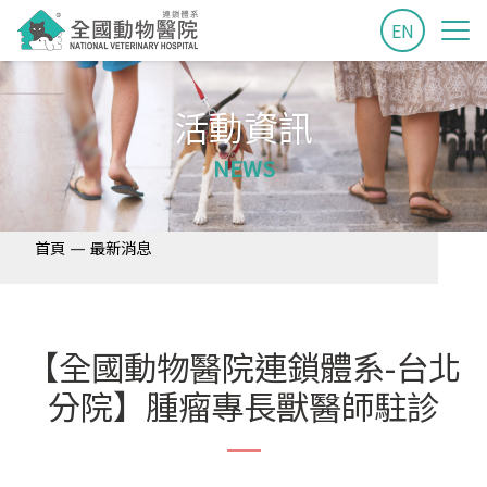
EN
活動資訊
NEWS
—
首頁
最新消息
【全國動物醫院連鎖體系-台北
分院】腫瘤專長獸醫師駐診