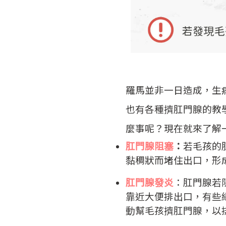
羅馬並非一日造成，生
也有各種擠肛門腺的教
麼事呢？現在就來
了解
肛門腺阻塞
：
若毛孩的
黏稠狀而堵住出口，形成
肛門腺發炎
：
肛門腺若
靠近大便排出口，有些
動幫毛孩擠肛門腺，以