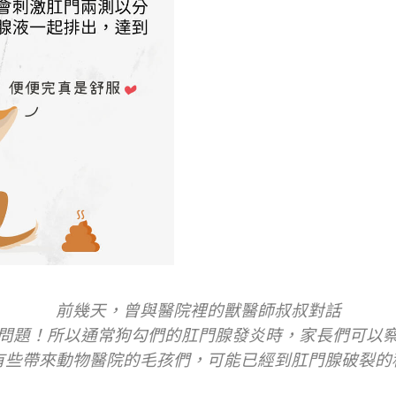
前幾天，曾與醫院裡的獸醫師叔叔對話
問題！所以通常狗勾們的肛門腺發炎時，家長們可以
有些帶來動物醫院的毛孩們，可能已經到肛門腺破裂的