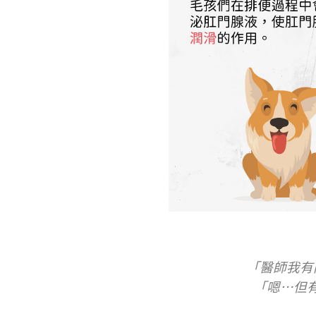
「醫師我有
「嗯…但