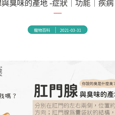
與臭味的產地 -症狀│功能│疾
寵物百科
2021-03-31