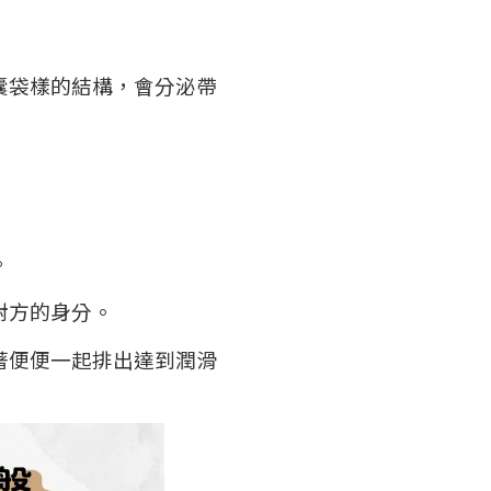
囊袋樣的結構，會分泌帶
。
對方的身分。
著便便一起排出達到潤滑