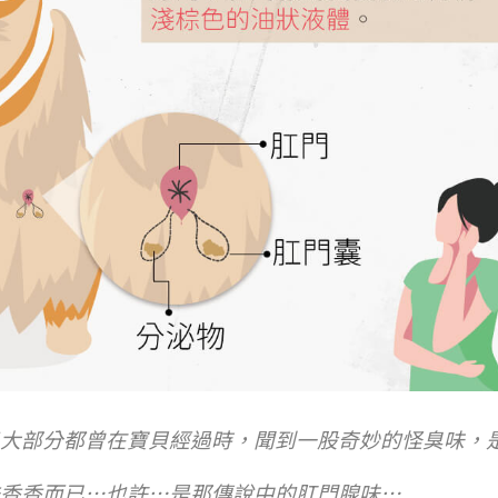
大部分都曾在寶貝經過時，聞到一股奇妙的怪臭味，是太
香香而已…也許…是那傳說中的肛門腺味…