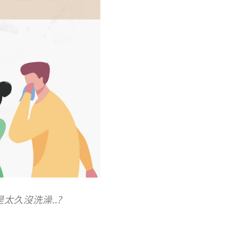
久沒洗澡..?