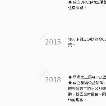
◆ 成立DNC寵物生
住宿服務。
2015
獲天下雜誌評選頒發C
獎。
2018
◆ 舉辦第二屆APPE
◆ 成立騷貓公益咖啡
的樂齡志工們阿公阿
動，找回生命價值、
物的理念。