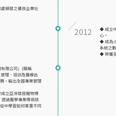
業處頒發之優良企業社
2012
◆ 成立
心。
◆ 成為
系統之
◆ 榮獲
問有限公司」(簡稱
院之管理、培訓及醫療此
服務，輸出全國專業管理
會成立亞洲首座寵物博
，透過醫學專業帶領孩
，從中學習如何尊重不同