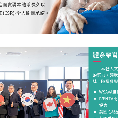
進而實現本體系長久以
CSR)-全人關懷承諾。
體系榮譽
本著人文與
的努力，讓我
域，陸續參與
WSAVA
IVENT
協會
美國心絲