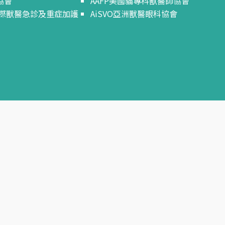
協會
AAFP美國貓專科獸醫師協會
S國際獸醫急診及重症加護
AiSVO亞洲獸醫眼科協會