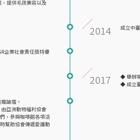
活館，提供毛孩美容以及
2014
成立中
SR企業社會責任獎特優
2017
◆ 舉辦
◆ 成立
C亞寵論壇。
，由亞洲動物福利協會
嬤們，參與咖啡館各項活
同時幫助協會傳遞愛護動