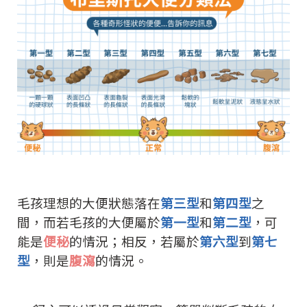
毛孩理想的大便狀態落在
第三型
和
第四型
之
間，而若毛孩的大便屬於
第一型
和
第二型
，可
能是
便秘
的情況；相反，若屬於
第六型
到
第七
型
，則是
腹瀉
的情況。