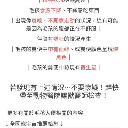
│毛孩
食慾下降
、不願意吃東西│
│出現像
哀嚎
、
不願意走動
的狀況，這有可能
是因為毛孩的腹部正在不舒服
│
│伴隨有
嘔吐
的情況產生│
│毛孩的糞便中
帶有血絲
、或糞便顏色呈現
深
黑色
│
│毛孩的糞便中發現有
寄生蟲
│
若發現有上述情況…不要懷疑！趕快
帶至動物醫院讓獸醫師檢查！
更多有關於毛孩大便相關的內容
↓全國寵宇宙推薦給您↓