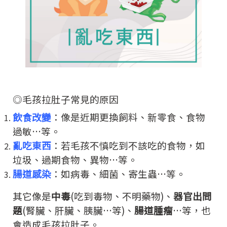
◎毛孩拉肚子常見的原因
飲食改變
：像是近期更換飼料、新零食、食物
過敏…等。
亂吃東西
：若毛孩不慎吃到不該吃的食物，如
垃圾、過期食物、異物…等。
腸道感染
：如病毒、細菌、寄生蟲…等。
其它像是
中毒
(吃到毒物、不明藥物)、
器官出問
題
(腎臟、肝臟、胰臟…等)、
腸道腫瘤
…等，也
會造成毛孩拉肚子。