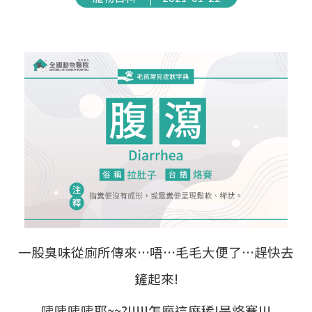
一股臭味從廁所傳來…唔…毛毛大便了…趕快去
鏟起來!
咦咦咦咦耶~~?!!!!!怎麼這麼稀!是烙賽!!!