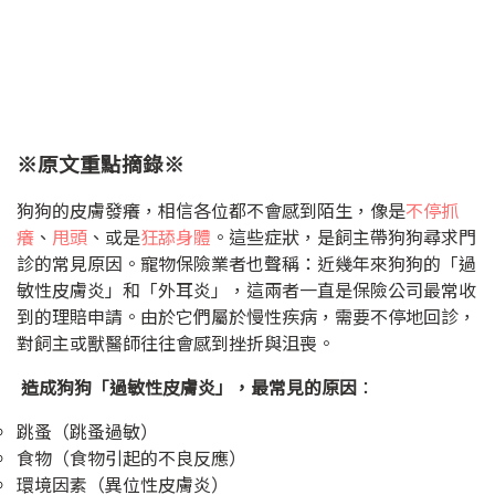
※原文重點摘錄※
狗狗的皮膚發癢，相信各位都不會感到陌生，像是
不停抓
癢
、
甩頭
、或是
狂舔身體
。這些症狀，是飼主帶狗狗尋求門
診的常見原因。寵物保險業者也聲稱：近幾年來狗狗的「過
敏性皮膚炎」和「外耳炎」，這兩者一直是保險公司最常收
到的理賠申請。由於它們屬於慢性疾病，需要不停地回診，
對飼主或獸醫師往往會感到挫折與沮喪。
造成狗狗「過敏性皮膚炎」，最常見的原因
：
跳蚤（跳蚤過敏）
食物（食物引起的不良反應）
環境因素（異位性皮膚炎）