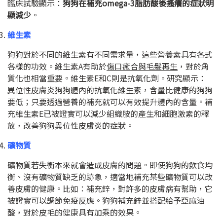
臨床試驗顯示：
狗狗在補充omega-3脂肪酸後搔癢的症狀明
顯減少
。
維生素
狗狗對於不同的維生素有不同需求量，這些營養素具有各式
各樣的功效。維生素
A
有助於
傷口癒合與毛髮再生
，對於角
質化也相當重要。維生素
E
和
C
則是抗氧化劑。研究顯示：
異位性皮膚炎狗狗體內的抗氧化維生素，含量比健康的狗狗
要低；只要透過營養的補充就可以有效提升體內的含量。補
充維生素
E
已被證實可以減少組織胺的產生和細胞激素的釋
放，改善狗狗異位性皮膚炎的症狀。
礦物質
礦物質若失衡本來就會造成皮膚的問題。即使狗狗的飲食均
衡、沒有礦物質缺乏的跡象，適當地補充某些礦物質可以改
善皮膚的健康。比如：補充鋅，對許多的皮膚病有幫助，它
被證實可以調節免疫反應。狗狗補充鋅並搭配給予亞麻油
酸，對於皮毛的健康具有加乘的效果。