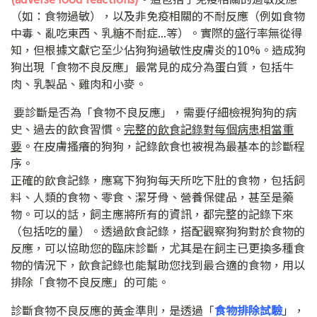
（如：食物過敏），以及非免疫相關的不耐反應（例如食物
中毒、亂吃東西、乳糖不耐症...等）。實際的盛行率無從得
知，但根據文獻它至少佔狗狗過敏性皮膚炎的
10%
。造成狗
狗出現「食物不良反應」最常見的成分為蛋白質，包括牛
肉、乳製品、雞肉和小麥。
要診斷是否為「食物不良反應」，需要仔細檢視狗狗的病
史、過去的飲食習慣。
完整的飲食記錄對每個病患相當重
要
。在皮膚搔癢的狗狗，記錄飲食也被視為最基本的診斷程
序。
正確的飲食記錄，應寫下狗狗每天所吃下肚的食物，包括飼
料、人類的食物、零食、潔牙骨、營養保健品，甚至是藥
物。可以的話，飼主應將所有的資訊，都完整的記錄下來
（包括吃的量）。透過飲食記錄，搭配觀察狗狗對於食物的
反應，可以協助您的臨床診斷，尤其是在飼主已更換多種食
物的情況下，飲食記錄也能幫助您找到最合適的食物，用以
排除「食物不良反應」的可能。
診斷食物不良反應的黃金準則，是透過「
食物排除試驗
」，