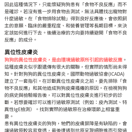
因此這種情況下，只能懷疑狗狗患有「食物不良反應」而不
是確診。若沒有進一步用食物去測試，無法具體找出寵物對
什麼過敏。在「食物排除試驗」得到良好反應後，會依照飼
主的意願、臨床的嚴重程度、和營養管理等長期目標，來決
定該如何進行下去。後續治療的方向要持續避開「食物不良
反應」的成分。
異位性皮膚炎
狗狗的異位性皮膚炎，是由環境過敏原所引起的過敏反應
。
這種皮膚炎似乎跟遺傳有很大的關聯，但實際的情形尚未得
知。針對狗狗的異位性皮膚炎，國際動物過敏協會
(ICADA)
建立了一套指引。在診斷異位性皮膚炎之前，要先排除「食
物不良反應」和其他造成狗狗皮膚搔癢的原因。在檢視狗狗
的病史與檢驗報告後，可以對異位性皮膚炎進行初步的診
斷。若想要確診可以進行過敏原測試（例如：皮內測試、特
異性
IgE
檢測）。找到實際的過敏原在治療環節上相當重
要。
患有異位性皮膚炎的狗狗，牠們的皮膚屏障是有缺陷的，會
讓過敏原較容易穿透，最後遭遇到抗原呈現細胞進而引發過