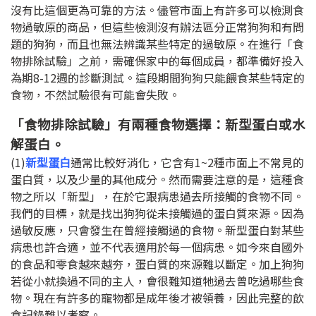
沒有比這個更為可靠的方法。儘管市面上有許多可以檢測食
物過敏原的商品，但這些檢測沒有辦法區分正常狗狗和有問
題的狗狗，而且也無法辨識某些特定的過敏原。在進行「食
物排除試驗」之前，需確保家中的每個成員，都準備好投入
為期
8-12
週的診斷測試。這段期間狗狗只能餵食某些特定的
食物，不然試驗很有可能會失敗。
「食物排除試驗」有兩種食物選擇：新型蛋白或水
解蛋白。
(1)
新型蛋白
通常比較好消化，它含有
1~2
種市面上不常見的
蛋白質，以及少量的其他成分。然而需要注意的是，這種食
物之所以「新型」，在於它跟病患過去所接觸的食物不同。
我們的目標，就是找出狗狗從未接觸過的蛋白質來源。因為
過敏反應，只會發生在曾經接觸過的食物。新型蛋白對某些
病患也許合適，並不代表適用於每一個病患。如今來自國外
的食品和零食越來越夯，蛋白質的來源難以斷定。加上狗狗
若從小就換過不同的主人，會很難知道牠過去曾吃過哪些食
物。現在有許多的寵物都是成年後才被領養，因此完整的飲
食記錄難以考察。