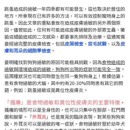
跳蚤造成的過敏一年四季都有可能發生，這也取決於居住的
地方。所幸現在已有許多的方法，可以有效控制寵物身上的
跳蚤，因此文章的重點會放在造成皮膚過敏的另外兩個原
因。儘管如此，任何有可能造成皮膚過敏的外部寄生蟲、黴
菌或細菌造成的二次感染，都要事先排除及治療。這通常需
要經過完整的皮膚檢查，包括
皮屑檢查
、
拔毛試驗
、以及
皮
膚和耳朵的細胞學檢查
。
要明確找到狗狗過敏的原因可能極具挑戰，因為
食物造成的
過敏與環境造成的過敏，狗狗所出現的症狀可能完全一致
。
這兩種狀況也可能同時發生在同一隻狗狗身上！根據估算，
患有食物過敏的犬貓，其中約有
20-30%
同時患有其它的問
題，例如：跳蚤過敏或是異位性皮膚炎。
「搔癢」是食物過敏和異位性皮膚炎的主要特徵
。
搔癢的情形可以是全身性的，也可以只集中在臉部、肛門周
圍和腳掌。「
外耳炎
」也是常見的臨床表現，對某些狗狗來
說，外耳炎可以是過敏的唯一症狀。食物過敏好發於幼年犬