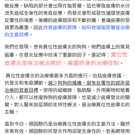
敏反應。缺陷的部分會出現在脂質層，這也導致皮膚的水分
流失造成全身性的免疫反應，而發炎會形成惡性循環使皮膚
反覆性的傷害。後續的皮膚感染和不斷抓癢，會讓皮膚的受
損更為嚴重。因此
改善皮膚的屏障、如何修復脂質層是治療
的主要目標
。
我們也發現，患有異位性皮膚炎的狗狗，牠們皮膚上的常見
異位性
菌叢，在發炎反應中扮演了重要的因子。要記得：
皮膚炎是無法被治癒的，需要終身的治療控制
。
異位性皮膚炎的治療需要多方面的進行，包括皮膚修護、
抗發炎和免疫調節。
減少狗狗的搔癢、避免反覆性的感染是
治療的首要目標
。使用抗組織胺、脂肪酸、外用藥物和營養
介入，都可以修復狗狗的皮膚屏障，也是減少皮膚發炎的關
鍵。對人醫來說這類的支持性療法，是治療異位性皮膚炎的
主軸。
直到今日，類固醇仍是治療異位性皮膚炎的主要方法。雖然
非常有效，類固醇的抗發炎作用卻是全身性的。若長期使用