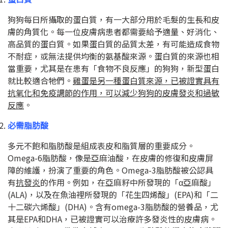
狗狗每日所攝取的蛋白質，有一大部分用於毛髮的生長和皮
膚的角質化。每一位皮膚病患者都需要給予適量、好消化、
高品質的蛋白質。如果蛋白質的品質太差，有可能造成食物
不耐症，或無法提供均衡的氨基酸來源。蛋白質的來源也相
當重要，尤其是在患有「食物不良反應」的狗狗，新型蛋白
就比較適合牠們。
雞蛋是另一種蛋白質來源，已被證實具有
抗氧化和免疫調節的作用，可以減少狗狗的皮膚發炎和過敏
反應
。
必需脂肪酸
多元不飽和脂肪酸是組成表皮和脂質層的重要成分。
Omega-6
脂肪酸，像是亞麻油酸，在皮膚的修復和皮膚屏
障的維護，扮演了重要的角色。
Omega-3
脂肪酸被公認具
有
抗發炎
的作用。例如，在亞麻籽中所發現的「α亞麻酸」
(ALA)
，以及在魚油裡所發現的「花生四烯酸」
(EPA)
和「二
十二碳六烯酸」
(DHA)
。含有
omega-3
脂肪酸的營養品，尤
其是
EPA
和
DHA
，已被證實可以治療許多發炎性的皮膚病。