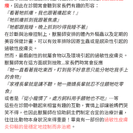
癢
，因此在診間常會聽到家長們有趣的形容：
『看著牠抓癢，我也跟著癢起來！』
『牠抓癢抓到我跟著焦慮』
『牠都跟我睡，晚上抓到吵得我睡不著』
在診斷與治療控制上，獸醫師安排的體內外驅蟲以及定期的
美容保健計畫，可以有效率排除因寄生蟲或是感染性引起的
過敏性皮膚炎。
然而，最戲劇性的就屬食物以及環境引起的過敏性皮膚炎。
獸醫師常在這方面感到挫敗...家長們時常會反應
『牠一直看著我吃東西，盯到我不好意思只能分牠吃我手上
的食物』
『家裡長輩就是講不聽，牠一撒嬌長輩就忍不住餵牠吃零
食』
或者是
『從小寵慣了，處方飼料用手餵牠也不吃』
…等
這些在診間中聽起來相當有趣的互動，實情上卻讓爸媽們哭
笑不得，也因此獸醫師在協助飼主們制定合宜的治療計畫，
往往比動物本身狀況來得重要！畢竟有一部份的
過敏性皮膚
炎仰賴的是穩定地控制
而非治癒
。