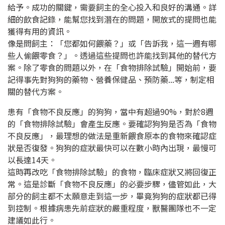
給予。成功的關鍵，需要飼主的全心投入和良好的溝通。詳
細的飲食記錄，能幫您找到潛在的問題，開放式的提問也能
獲得有用的資訊。
像是問飼主：「您都如何餵藥？」或「告訴我，這一週有哪
些人偷餵零食？」。透過這些提問也許能找到其他的替代方
案。除了零食的問題以外，在「食物排除試驗」開始前，要
記得事先對狗狗的藥物、營養保健品、預防藥...等，制定相
關的替代方案。
患有「食物不良反應」的狗狗，當中有超過
90%
，對於
8
週
的「食物排除試驗」會產生反應。要確認狗狗是否為「食物
不良反應」，最理想的做法是重新餵食原本的食物來確認症
狀是否復發。狗狗的症狀最快可以在數小時內出現，最慢可
以長達
14
天。
這時再改吃「食物排除試驗」的食物，臨床症狀又將回復正
常。這是診斷「食物不良反應」的必要步驟，儘管如此，大
部分的飼主都不太願意走到這一步，畢竟狗狗的症狀都已得
到控制。根據病患先前症狀的嚴重程度，獸醫團隊也不一定
建議如此行。