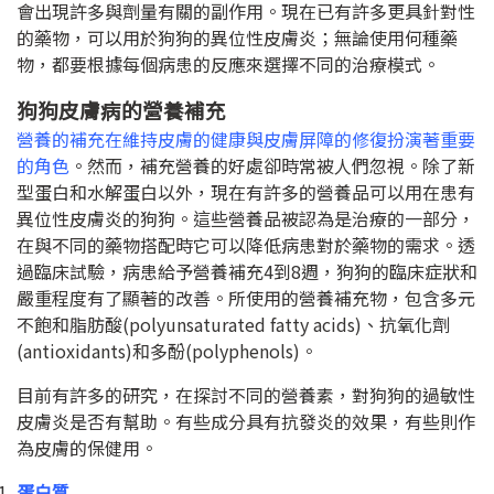
會出現許多與劑量有關的副作用。現在已有許多更具針對性
的藥物，可以用於狗狗的異位性皮膚炎；無論使用何種藥
物，都要根據每個病患的反應來選擇不同的治療模式。
狗狗皮膚病的營養補充
營養的補充在維持皮膚的健康與皮膚屏障的修復扮演著重要
的角色
。然而，補充營養的好處卻時常被人們忽視。除了新
型蛋白和水解蛋白以外，現在有許多的營養品可以用在患有
異位性皮膚炎的狗狗。這些營養品被認為是治療的一部分，
在與不同的藥物搭配時它可以降低病患對於藥物的需求。透
過臨床試驗，病患給予營養補充
4
到
8
週，狗狗的臨床症狀和
嚴重程度有了顯著的改善。所使用的營養補充物，包含多元
不飽和脂肪酸
(polyunsaturated fatty acids)
、抗氧化劑
(antioxidants)
和多酚
(polyphenols)
。
目前有許多的研究，在探討不同的營養素，對狗狗的過敏性
皮膚炎是否有幫助。有些成分具有抗發炎的效果，有些則作
為皮膚的保健用。
蛋白質