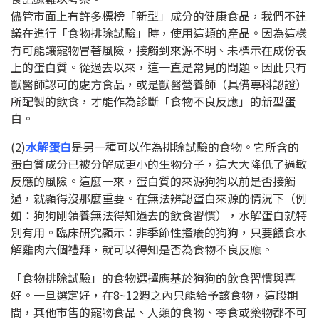
儘管市面上有許多標榜「新型」成分的健康食品，我們不建
議在進行「食物排除試驗」時，使用這類的產品。因為這樣
有可能讓寵物冒著風險，接觸到來源不明、未標示在成份表
上的蛋白質。從過去以來，這一直是常見的問題。因此只有
獸醫師認可的處方食品，或是獸醫營養師（具備專科認證）
所配製的飲食，才能作為診斷「食物不良反應」的新型蛋
白。
(2)
水解蛋白
是另一種可以作為排除試驗的食物。它所含的
蛋白質成分已被分解成更小的生物分子，這大大降低了過敏
反應的風險。這麼一來，蛋白質的來源狗狗以前是否接觸
過，就顯得沒那麼重要。在無法辨認蛋白來源的情況下（例
如：狗狗剛領養無法得知過去的飲食習慣），水解蛋白就特
別有用。臨床研究顯示：非季節性搔癢的狗狗，只要餵食水
解雞肉六個禮拜，就可以得知是否為食物不良反應。
「食物排除試驗」的食物選擇應基於狗狗的飲食習慣與喜
好。一旦選定好，在
8~12
週之內只能給予該食物，這段期
間，其他市售的寵物食品、人類的食物、零食或藥物都不可