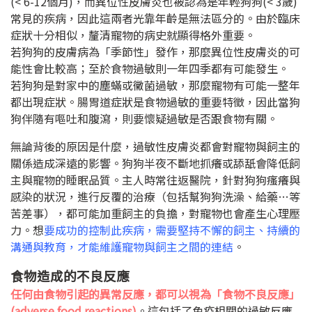
(< 6-12
個月
)
，而異位性皮膚炎也被認為是年輕狗狗
(< 3
歲
)
常見的疾病，因此這兩者光靠年齡是無法區分的。由於臨床
症狀十分相似，釐清寵物的病史就顯得格外重要。
若狗狗的皮膚病為「季節性」發作，那麼異位性皮膚炎的可
能性會比較高；至於食物過敏則一年四季都有可能發生。
若狗狗是對家中的塵蟎或黴菌過敏，那麼寵物有可能一整年
都出現症狀。腸胃道症狀是食物過敏的重要特徵，因此當狗
狗伴隨有嘔吐和腹瀉，則要懷疑過敏是否跟食物有關。
無論背後的原因是什麼，過敏性皮膚炎都會對寵物與飼主的
關係造成深遠的影響。狗狗半夜不斷地抓癢或舔舐會降低飼
主與寵物的睡眠品質。主人時常往返醫院，針對狗狗瘙癢與
感染的狀況，進行反覆的治療（包括幫狗狗洗澡、給藥
…
等
苦差事），都可能加重飼主的負擔，對寵物也會產生心理壓
力。想
要成功的控制此疾病，需要堅持不懈的飼主、持續的
溝通與教育，才能維護寵物與飼主之間的連結
。
食物造成的不良反應
任何由食物引起的異常反應，都可以視為「食物不良反應」
(adverse food reactions)
。這包括了免疫相關的過敏反應