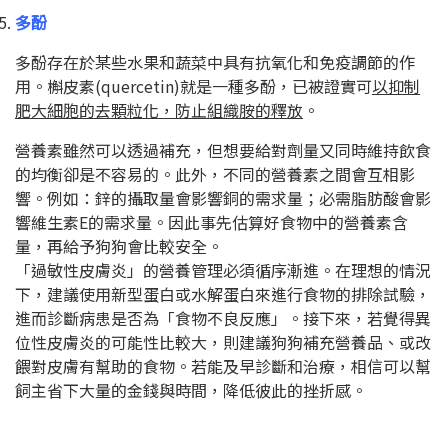
多酚
多酚存在於某些水果和蔬菜中具有抗氧化和免疫調節的作
用。槲皮素
(quercetin)
就是一種多酚，已被證實可
以抑制
肥大細胞的去顆粒化，防止組織胺的釋放
。
營養素雖然可以透過補充，但想要給對劑量又同時維持飲食
的均衡卻是不容易的。此外，不同的營養素之間會互相影
響。例如：鋅的攝取量會影響銅的需求量；必需脂肪酸會影
響維生素
E
的需求量。因此事先估算好食物中的營養素含
量，再給予狗狗會比較安全。
「過敏性皮膚炎」的營養管理必須循序漸進。在理想的情況
下，建議使用新型蛋白或水解蛋白來進行食物的排除試驗，
進而診斷病患是否為「食物不良反應」。接下來，若覺得異
位性皮膚炎的可能性比較大，則建議狗狗補充營養品、或改
餵對皮膚有幫助的食物。若能及早診斷和治療，相信可以幫
飼主省下大量的金錢與時間，降低彼此的挫折感。