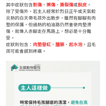
其中症狀包含
割傷
、
擦傷
、
撕裂傷
或
脫皮
。
除了受傷外，若主人經常於烈日正午或天氣較
炎熱的白天帶毛孩外出散步，雖然有腳腳有肉
墊的保護，但過熱的柏油路仍然會使肉墊燙
傷，就像人赤腳走在馬路上，想必是十分難
受。
症狀則包含：
肉墊發紅
、
腫脹
、
起水泡
，且毛
孩可能會感到疼痛。