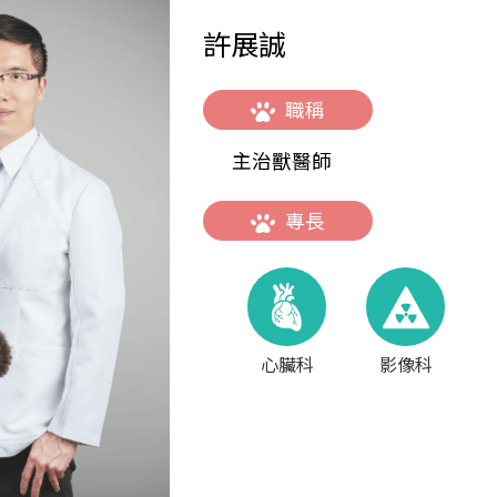
許展誠
職稱
主治獸醫師
專長
心臟科
影像科