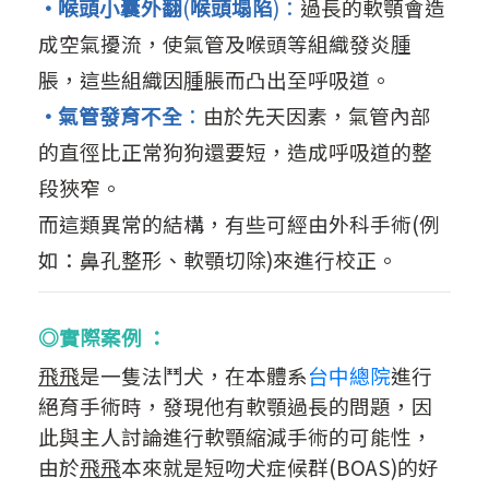
·喉頭小囊外翻
(
喉頭塌陷
)：
過長的軟顎會造
成空氣擾流，使氣管及喉頭等組織發炎腫
脹，這些
組織因腫脹而凸出至呼吸道。
·
氣管發育
不全
：
由於先天因素，氣管內部
的直徑比正常狗狗還要短，造成呼吸道的整
段狹窄。
而這類異常的結構，有些可經由外科手術(例
如：鼻孔整形、軟顎切除)來進行校正。
◎
實際案例 ：
飛飛
是一隻法鬥犬，在本體系
台中總院
進行
絕育手術時，發現他有軟顎過長的問題，因
此與主人討論進行軟顎縮減手術的可能性，
由於
飛飛
本來就是短吻犬症候群(BOAS)的好