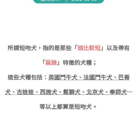
所謂短吻犬，指的是那些「
頭比較短
」以及帶有
「
扁臉
」特徵的
犬種
；
這些犬種包括：
英國鬥牛犬、法國鬥牛犬、巴哥
犬、吉娃娃、西施犬、鬆獅犬、北京犬、拳師犬
…
等
以上都算是短吻犬。