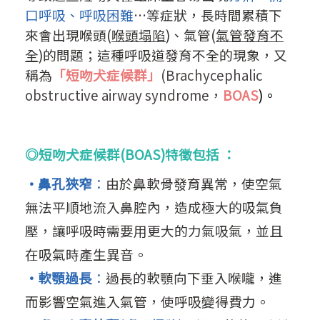
口呼吸、呼吸困難
…等症狀，長時間累積下
來會出現喉頭(
喉頭塌陷
)、氣管(
氣管發育不
全
)的問題；這種呼吸道發育不全的現象，又
稱為
「
短吻
犬症
候群」
(Brachycephalic
obstructive airway syndrome，
BOAS
)。
◎短吻犬症候群(BOAS)特徵包括
：
·鼻孔狹窄
：
由於鼻軟骨發育異常，使空氣
無法平順地流入鼻腔內，造成極大的吸氣負
壓，讓呼
吸時需要用更大的力氣吸氣，並且
在吸氣時產生異音。
·軟顎過長
：
過長的軟顎向下垂入喉嚨，進
而影響空氣進入氣管，使呼吸變得費力。