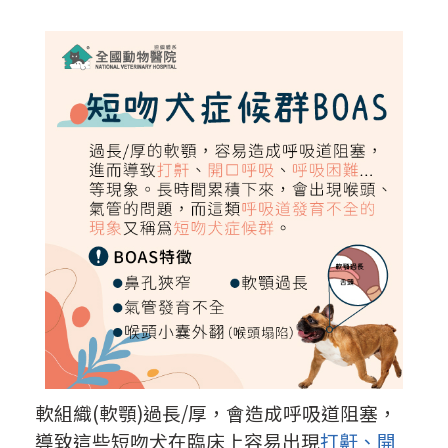
軟組織(軟顎)過長/厚，會造成呼吸道阻塞，
導致這些短吻犬在臨床上容易出現
打鼾、開