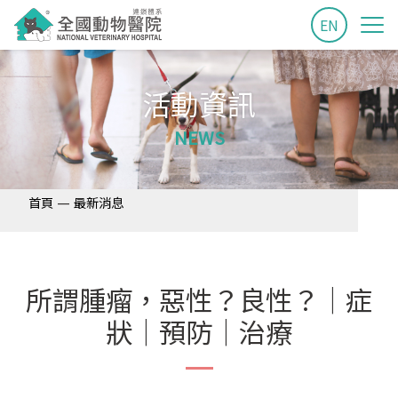
EN
活動資訊
NEWS
—
首頁
最新消息
所謂腫瘤，惡性？良性？│症
狀│預防│治療