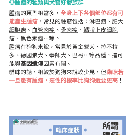
◎
腫瘤的種類與犬貓好發族群
腫瘤的類型相當多，
全身上下各個部位都有可
能產生腫瘤
，常見的腫瘤包括：
淋巴瘤
、
肥大
細胞瘤
、
血管肉瘤
、
骨肉瘤
、
鱗狀上皮細胞
瘤
、
黑色素瘤
…等。
腫瘤在狗狗來說，常見於黃金獵犬、拉不拉
多、德國狼犬、拳師犬、巴哥…等品種，這可
能與
基因遺傳
因素有關。
貓咪的話，相較於狗狗來說較少見，但
貓咪若
一旦患有腫瘤，惡性的機率比狗狗還要更高
！