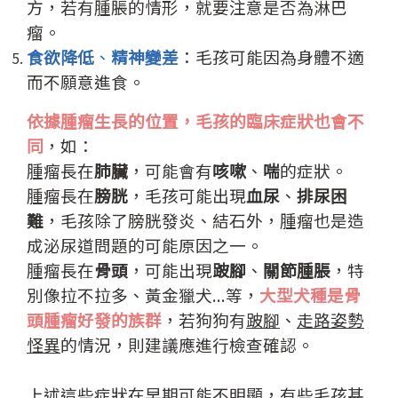
方，若有腫脹的情形，就要注意是否為淋巴
瘤。
食欲降低
、
精神變差
：毛孩可能因為身體不適
而不願意進食。
依據腫瘤生長的位置，毛孩的臨床症狀也會不
同
，如：
腫瘤長在
肺臟
，可能會有
咳嗽
、
喘
的症狀。
腫瘤長在
膀胱
，毛孩可能出現
血尿
、
排尿困
難
，毛孩除了膀胱發炎、結石外，腫瘤也是造
成泌尿道問題的可能原因之一。
腫瘤長在
骨頭
，可能出現
跛腳
、
關節腫脹
，特
別像拉不拉多、黃金獵犬...等，
大型犬種是骨
頭腫瘤好發的族群
，若狗狗有
跛腳
、
走路姿勢
怪異
的情況，則建議應進行檢查確認。
上述這些症狀在早期可能不明顯，有些毛孩甚