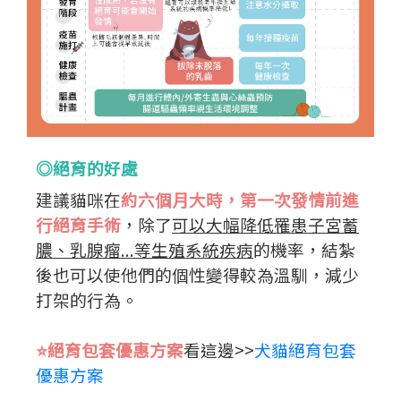
◎絕育的好處
建議貓咪在
約六個月大時，第一次發情前進
行絕育手術
，除了
可以大幅降低罹患子宮蓄
膿、乳腺瘤...等生殖系統疾病
的機率，結紮
後也可以使他們的個性變得較為溫馴，減少
打架的行為。
⭐️絕育包套優惠方案
看這邊>>
犬貓絕育包套
優惠方案