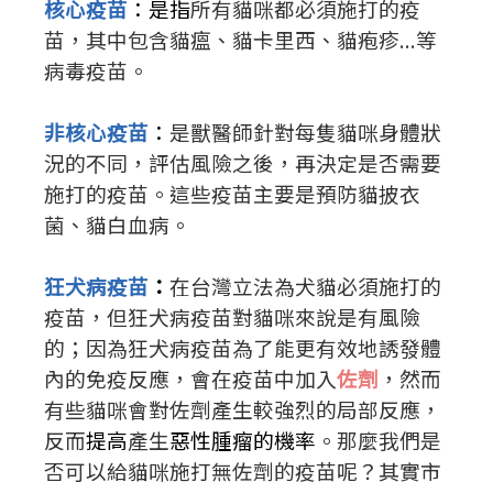
核心疫苗
：
是指
所有貓咪都必須施打的疫
苗，其中包含貓瘟、貓卡里西、貓疱疹...等
病毒疫苗。
非核心疫苗
：
是獸醫師針對每隻貓咪身體狀
況的不同，評估風險之後，再決定是否需要
施打的疫苗。這些疫苗主要是預防貓披衣
菌、貓白血病。
狂犬病疫苗
：
在台灣立法為犬貓必須施打的
疫苗，但狂犬病疫苗對貓咪來說是有風險
的；因為狂犬病疫苗為了能更有效地誘發體
內的免疫反應，會在疫苗中加入
佐劑
，然而
有些貓咪會對佐劑產生較強烈的局部反應，
反而
提高
產生
惡性腫瘤的機率
。那麼我們是
否可以給貓咪施打無佐劑的疫苗呢？其實市