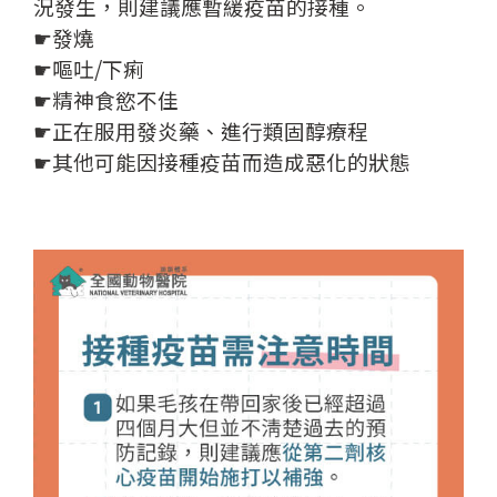
況發生，則建議應暫緩疫苗的接種。
☛發燒
☛嘔吐/下痢
☛精神食慾不佳
☛正在服用發炎藥、進行類固醇療程
☛其他可能因接種疫苗而造成惡化的狀態