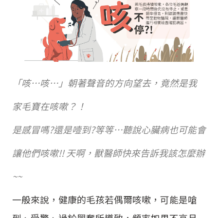
「咳…咳…」朝著聲音的方向望去，竟然是我
家毛寶在咳嗽？！
是感冒嗎?還是噎到?等等…聽說心臟病也可能會
讓他們咳嗽!! 天啊，獸醫師快來告訴我該怎麼辦
~~
一般來說，健康的毛孩若偶爾咳嗽，可能是嗆
到、受驚、過於興奮所導致，頻率如果不高且