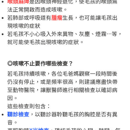
喉頭麻痺
是因喉頭神經退化，使毛孩的喉頭無
法正常開啟而造成咳嗽。
若肺部或呼吸道有
腫瘤
生長，也可能讓毛孩出
現咳嗽的症狀
若毛孩不小心吸入外來異物、灰塵、煙霧…等，
就可能使毛孩出現咳嗽的症狀。
◎
咳嗽不止要作哪些檢查？
若毛孩持續咳嗽，各位毛爸媽觀察一段時間後
仍沒有停止，或是頻率很高，則建議應盡快帶
至動物醫院，讓獸醫師進行相關檢查以確認病
因。
這些檢查則包含：
聽診檢查
，以聽診器聆聽毛孩的胸腔是否有異
音。