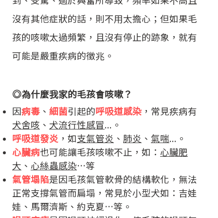
沒有其他症狀的話，則不用太擔心；但如果毛
孩的咳嗽太過頻繁，且沒有停止的跡象，就有
可能是嚴重疾病的徵兆。
◎
為什麼我家的毛孩會咳嗽？
因
病毒
、
細菌
引起的
呼吸道感染
，常見疾病有
犬舍咳
、
犬流行性感冒
...。
呼吸道發炎
，如
支氣管炎
、
肺炎
、
氣喘
...。
心臟病
也可能讓毛孩咳嗽不止，如：
心臟肥
大
、
心絲蟲感染
…等
氣管塌陷
是因毛孩氣管軟骨的結構軟化，無法
正常支撐氣管而扁塌，常見於小型犬如：吉娃
娃、馬爾濟斯、約克夏…等。