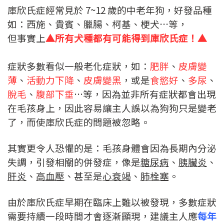
庫欣氏症經常見於 7~12 歲的中老年狗，好發品種
如：西施、貴賓、臘腸、柯基、梗犬…等，
但事實上
▲所有犬種都有可能得到庫欣氏症！▲
症狀多數看似一般老化症狀，如：
肥胖
、
皮膚變
薄
、
活動力下降
、
皮膚變黑
，或是
食慾好
、
多尿
、
脫毛
、
腹部下垂
…等，因為並非所有症狀都會出現
在毛孩身上，因此容易讓主人誤以為狗狗只是變老
了，而使庫欣氏症的問題被忽略。
其實更令人恐懼的是：毛孩身體會因為長期內分泌
失調，引發相關的併發症，像是
糖尿病
、
胰臟炎
、
肝炎
、
高血壓
、甚至是
心衰竭
、
肺栓塞
。
由於庫欣氏症早期在臨床上難以被發現，多數症狀
需要持續一段時間才會逐漸顯現，建議主人應
每年