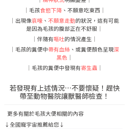
│毛孩
食慾下降
、不願意吃東西│
│出現像
哀嚎
、
不願意走動
的狀況，這有可能
是因為毛孩的腹部正在不舒服
│
│伴隨有
嘔吐
的情況產生│
│毛孩的糞便中
帶有血絲
、或糞便顏色呈現
深
黑色
│
│毛孩的糞便中發現有
寄生蟲
│
若發現有上述情況…不要懷疑！趕快
帶至動物醫院讓獸醫師檢查！
更多有關於毛孩大便相關的內容
↓全國寵宇宙推薦給您↓