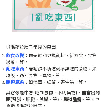
◎毛孩拉肚子常見的原因
飲食改變
：像是近期更換飼料、新零食、食物
過敏…等。
亂吃東西
：若毛孩不慎吃到不該吃的食物，如
垃圾、過期食物、異物…等。
腸道感染
：如病毒、細菌、寄生蟲…等。
其它像是
中毒
(吃到毒物、不明藥物)、
器官出問
題
(腎臟、肝臟、胰臟…等)、
腸道腫瘤
…等，也
會造成毛孩拉肚子。