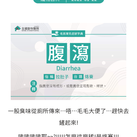
一股臭味從廁所傳來…唔…毛毛大便了…趕快去
鏟起來!
咦咦咦咦耶~~?!!!!!怎麼這麼稀!是烙賽!!!