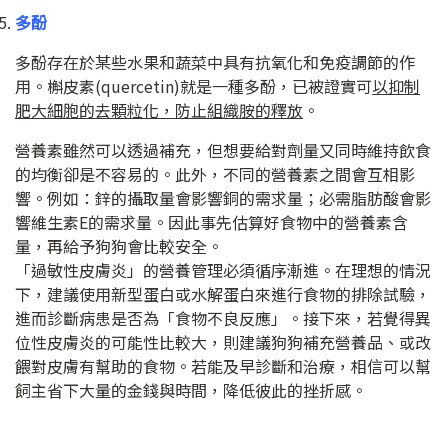
多酚
多酚存在於某些水果和蔬菜中具有抗氧化和免疫調節的作
用。槲皮素
(quercetin)
就是一種多酚，已被證實可
以抑制
肥大細胞的去顆粒化，防止組織胺的釋放
。
營養素雖然可以透過補充，但想要給對劑量又同時維持飲食
的均衡卻是不容易的。此外，不同的營養素之間會互相影
響。例如：鋅的攝取量會影響銅的需求量；必需脂肪酸會影
響維生素
E
的需求量。因此事先估算好食物中的營養素含
量，再給予狗狗會比較安全。
「過敏性皮膚炎」的營養管理必須循序漸進。在理想的情況
下，建議使用新型蛋白或水解蛋白來進行食物的排除試驗，
進而診斷病患是否為「食物不良反應」。接下來，若覺得異
位性皮膚炎的可能性比較大，則建議狗狗補充營養品、或改
餵對皮膚有幫助的食物。若能及早診斷和治療，相信可以幫
飼主省下大量的金錢與時間，降低彼此的挫折感。