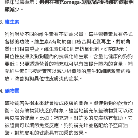
臨床試驗顯示：
狗狗在補充omega-3脂肪酸後搔癢的症狀明
顯減少
。
維生素
狗狗對於不同的維生素有不同需求量，這些營養素具有各式
各樣的功效。維生素
A
有助於
傷口癒合與毛髮再生
，對於角
質化也相當重要。維生素
E
和
C
則是抗氧化劑。研究顯示：
異位性皮膚炎狗狗體內的抗氧化維生素，含量比健康的狗狗
要低；只要透過營養的補充就可以有效提升體內的含量。補
充維生素
E
已被證實可以減少組織胺的產生和細胞激素的釋
放，改善狗狗異位性皮膚炎的症狀。
礦物質
礦物質若失衡本來就會造成皮膚的問題。即使狗狗的飲食均
衡、沒有礦物質缺乏的跡象，適當地補充某些礦物質可以改
善皮膚的健康。比如：補充鋅，對許多的皮膚病有幫助，它
被證實可以調節免疫反應。狗狗補充鋅並搭配給予亞麻油
酸，對於皮毛的健康具有加乘的效果。