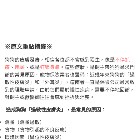
※原文重點摘錄※
狗狗的皮膚發癢，相信各位都不會感到陌生，像是
不停抓
癢
、
甩頭
、或是
狂舔身體
。這些症狀，是飼主帶狗狗尋求門
診的常見原因。寵物保險業者也聲稱：近幾年來狗狗的「過
敏性皮膚炎」和「外耳炎」，這兩者一直是保險公司最常收
到的理賠申請。由於它們屬於慢性疾病，需要不停地回診，
對飼主或獸醫師往往會感到挫折與沮喪。
造成狗狗「過敏性皮膚炎」，最常見的原因
：
跳蚤（跳蚤過敏）
食物（食物引起的不良反應）
環境因素（異位性皮膚炎）