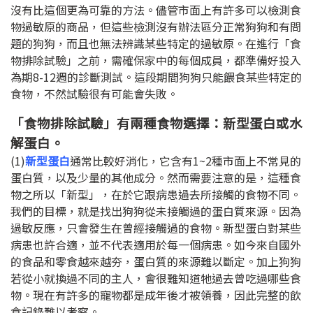
沒有比這個更為可靠的方法。儘管市面上有許多可以檢測食
物過敏原的商品，但這些檢測沒有辦法區分正常狗狗和有問
題的狗狗，而且也無法辨識某些特定的過敏原。在進行「食
物排除試驗」之前，需確保家中的每個成員，都準備好投入
為期
8-12
週的診斷測試。這段期間狗狗只能餵食某些特定的
食物，不然試驗很有可能會失敗。
「食物排除試驗」有兩種食物選擇：新型蛋白或水
解蛋白。
(1)
新型蛋白
通常比較好消化，它含有
1~2
種市面上不常見的
蛋白質，以及少量的其他成分。然而需要注意的是，這種食
物之所以「新型」，在於它跟病患過去所接觸的食物不同。
我們的目標，就是找出狗狗從未接觸過的蛋白質來源。因為
過敏反應，只會發生在曾經接觸過的食物。新型蛋白對某些
病患也許合適，並不代表適用於每一個病患。如今來自國外
的食品和零食越來越夯，蛋白質的來源難以斷定。加上狗狗
若從小就換過不同的主人，會很難知道牠過去曾吃過哪些食
物。現在有許多的寵物都是成年後才被領養，因此完整的飲
食記錄難以考察。