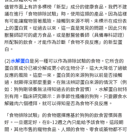
儘管市面上有許多標榜「新型」成分的健康食品，我們不建
議在進行「食物排除試驗」時，使用這類的產品。因為這樣
有可能讓寵物冒著風險，接觸到來源不明、未標示在成份表
上的蛋白質。從過去以來，這一直是常見的問題。因此只有
獸醫師認可的處方食品，或是獸醫營養師（具備專科認證）
所配製的飲食，才能作為診斷「食物不良反應」的新型蛋
白。
(2)
水解蛋白
是另一種可以作為排除試驗的食物。它所含的
蛋白質成分已被分解成更小的生物分子，這大大降低了過敏
反應的風險。這麼一來，蛋白質的來源狗狗以前是否接觸
過，就顯得沒那麼重要。在無法辨認蛋白來源的情況下（例
如：狗狗剛領養無法得知過去的飲食習慣），水解蛋白就特
別有用。臨床研究顯示：非季節性搔癢的狗狗，只要餵食水
解雞肉六個禮拜，就可以得知是否為食物不良反應。
「食物排除試驗」的食物選擇應基於狗狗的飲食習慣與喜
好。一旦選定好，在
8~12
週之內只能給予該食物，這段期
間，其他市售的寵物食品、人類的食物、零食或藥物都不可