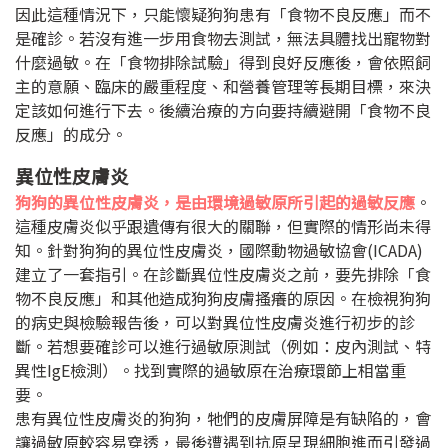
因此這種情況下，只能懷疑狗狗患有「食物不良反應」而不
是確診。若沒有進一步用食物去測試，無法具體找出寵物對
什麼過敏。在「食物排除試驗」得到良好反應後，會依照飼
主的意願、臨床的嚴重程度、和營養管理等長期目標，來決
定該如何進行下去。後續治療的方向要持續避開「食物不良
反應」的成分。
異位性皮膚炎
狗狗的異位性皮膚炎，是由環境過敏原所引起的過敏反應
。
這種皮膚炎似乎跟遺傳有很大的關聯，但實際的情形尚未得
知。針對狗狗的異位性皮膚炎，國際動物過敏協會
(ICADA)
建立了一套指引。在診斷異位性皮膚炎之前，要先排除「食
物不良反應」和其他造成狗狗皮膚搔癢的原因。在檢視狗狗
的病史與檢驗報告後，可以對異位性皮膚炎進行初步的診
斷。若想要確診可以進行過敏原測試（例如：皮內測試、特
異性
IgE
檢測）。找到實際的過敏原在治療環節上相當重
要。
患有異位性皮膚炎的狗狗，牠們的皮膚屏障是有缺陷的，會
讓過敏原較容易穿透，最後遭遇到抗原呈現細胞進而引發過