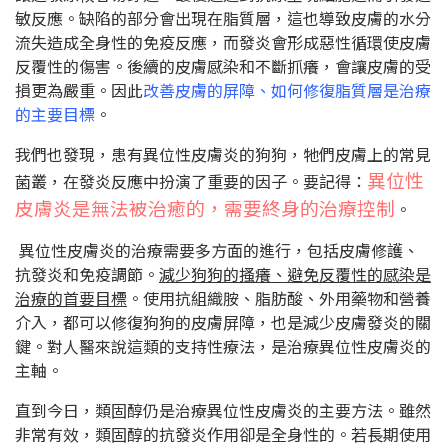
敏反應。缺陷的部分會出現在脂質層，這也導致皮膚的水分
流失造成全身性的免疫反應，而發炎會形成惡性循環使皮膚
反覆性的傷害。後續的皮膚感染和不斷抓癢，會讓皮膚的受
損更為嚴重。因此
改善皮膚的屏障、如何修復脂質層是治療
的主要目標
。
我們也發現，患有異位性皮膚炎的狗狗，牠們皮膚上的常見
異位性
菌叢，在發炎反應中扮演了重要的因子。要記得：
皮膚炎是無法被治癒的，需要終身的治療控制
。
異位性皮膚炎的治療需要多方面的進行，包括皮膚修護、
抗發炎和免疫調節。
減少狗狗的搔癢、避免反覆性的感染是
治療的首要目標
。使用抗組織胺、脂肪酸、外用藥物和營養
介入，都可以修復狗狗的皮膚屏障，也是減少皮膚發炎的關
鍵。對人醫來說這類的支持性療法，是治療異位性皮膚炎的
主軸。
直到今日，類固醇仍是治療異位性皮膚炎的主要方法。雖然
非常有效，類固醇的抗發炎作用卻是全身性的。若長期使用