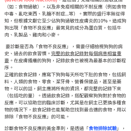
（如：食物過敏），以及非免疫相關的不耐反應（例如食物
中毒、亂吃東西、乳糖不耐症...等）。實際的盛行率無從得
知，但根據文獻它至少佔狗狗過敏性皮膚炎的
10%
。造成狗
狗出現「食物不良反應」最常見的成分為蛋白質，包括牛
肉、乳製品、雞肉和小麥。
要診斷是否為「食物不良反應」，需要仔細檢視狗狗的病
史、過去的飲食習慣。
完整的飲食記錄對每個病患相當重
要
。在皮膚搔癢的狗狗，記錄飲食也被視為最基本的診斷程
序。
正確的飲食記錄，應寫下狗狗每天所吃下肚的食物，包括飼
料、人類的食物、零食、潔牙骨、營養保健品，甚至是藥
物。可以的話，飼主應將所有的資訊，都完整的記錄下來
（包括吃的量）。透過飲食記錄，搭配觀察狗狗對於食物的
反應，可以協助您的臨床診斷，尤其是在飼主已更換多種食
物的情況下，飲食記錄也能幫助您找到最合適的食物，用以
排除「食物不良反應」的可能。
診斷食物不良反應的黃金準則，是透過「
食物排除試驗
」，