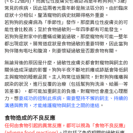
(< 6-12
個月
)
，而異位性皮膚炎也被認為是年輕狗狗
(< 3
歲
)
常見的疾病，因此這兩者光靠年齡是無法區分的。由於臨床
症狀十分相似，釐清寵物的病史就顯得格外重要。
若狗狗的皮膚病為「季節性」發作，那麼異位性皮膚炎的可
能性會比較高；至於食物過敏則一年四季都有可能發生。
若狗狗是對家中的塵蟎或黴菌過敏，那麼寵物有可能一整年
都出現症狀。腸胃道症狀是食物過敏的重要特徵，因此當狗
狗伴隨有嘔吐和腹瀉，則要懷疑過敏是否跟食物有關。
無論背後的原因是什麼，過敏性皮膚炎都會對寵物與飼主的
關係造成深遠的影響。狗狗半夜不斷地抓癢或舔舐會降低飼
主與寵物的睡眠品質。主人時常往返醫院，針對狗狗瘙癢與
感染的狀況，進行反覆的治療（包括幫狗狗洗澡、給藥
…
等
苦差事），都可能加重飼主的負擔，對寵物也會產生心理壓
力。想
要成功的控制此疾病，需要堅持不懈的飼主、持續的
溝通與教育，才能維護寵物與飼主之間的連結
。
食物造成的不良反應
任何由食物引起的異常反應，都可以視為「食物不良反應」
(adverse food reactions)
。這包括了免疫相關的過敏反應