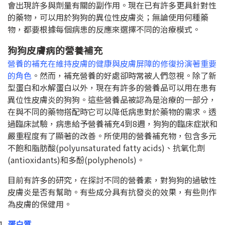
會出現許多與劑量有關的副作用。現在已有許多更具針對性
的藥物，可以用於狗狗的異位性皮膚炎；無論使用何種藥
物，都要根據每個病患的反應來選擇不同的治療模式。
狗狗皮膚病的營養補充
營養的補充在維持皮膚的健康與皮膚屏障的修復扮演著重要
的角色
。然而，補充營養的好處卻時常被人們忽視。除了新
型蛋白和水解蛋白以外，現在有許多的營養品可以用在患有
異位性皮膚炎的狗狗。這些營養品被認為是治療的一部分，
在與不同的藥物搭配時它可以降低病患對於藥物的需求。透
過臨床試驗，病患給予營養補充
4
到
8
週，狗狗的臨床症狀和
嚴重程度有了顯著的改善。所使用的營養補充物，包含多元
不飽和脂肪酸
(polyunsaturated fatty acids)
、抗氧化劑
(antioxidants)
和多酚
(polyphenols)
。
目前有許多的研究，在探討不同的營養素，對狗狗的過敏性
皮膚炎是否有幫助。有些成分具有抗發炎的效果，有些則作
為皮膚的保健用。
蛋白質