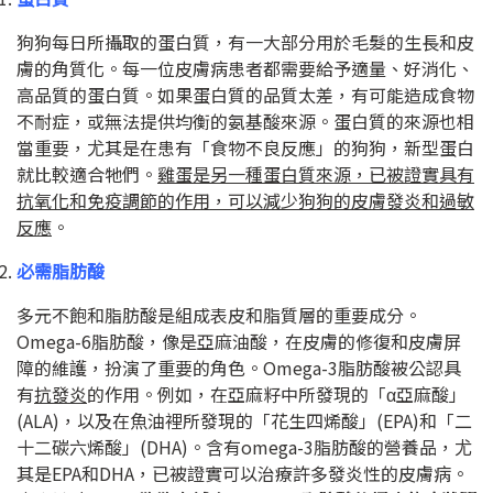
狗狗每日所攝取的蛋白質，有一大部分用於毛髮的生長和皮
膚的角質化。每一位皮膚病患者都需要給予適量、好消化、
高品質的蛋白質。如果蛋白質的品質太差，有可能造成食物
不耐症，或無法提供均衡的氨基酸來源。蛋白質的來源也相
當重要，尤其是在患有「食物不良反應」的狗狗，新型蛋白
就比較適合牠們。
雞蛋是另一種蛋白質來源，已被證實具有
抗氧化和免疫調節的作用，可以減少狗狗的皮膚發炎和過敏
反應
。
必需脂肪酸
多元不飽和脂肪酸是組成表皮和脂質層的重要成分。
Omega-6
脂肪酸，像是亞麻油酸，在皮膚的修復和皮膚屏
障的維護，扮演了重要的角色。
Omega-3
脂肪酸被公認具
有
抗發炎
的作用。例如，在亞麻籽中所發現的「α亞麻酸」
(ALA)
，以及在魚油裡所發現的「花生四烯酸」
(EPA)
和「二
十二碳六烯酸」
(DHA)
。含有
omega-3
脂肪酸的營養品，尤
其是
EPA
和
DHA
，已被證實可以治療許多發炎性的皮膚病。