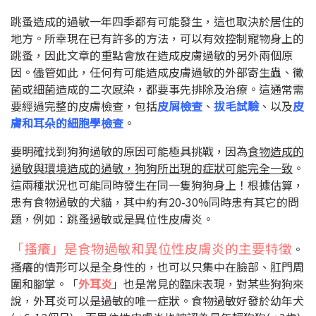
跳蚤造成的過敏一年四季都有可能發生，這也取決於居住的
地方。所幸現在已有許多的方法，可以有效控制寵物身上的
跳蚤，因此文章的重點會放在造成皮膚過敏的另外兩個原
因。儘管如此，任何有可能造成皮膚過敏的外部寄生蟲、黴
菌或細菌造成的二次感染，都要事先排除及治療。這通常需
要經過完整的皮膚檢查，包括
皮屑檢查
、
拔毛試驗
、以及
皮
膚和耳朵的細胞學檢查
。
要明確找到狗狗過敏的原因可能極具挑戰，因為
食物造成的
過敏與環境造成的過敏，狗狗所出現的症狀可能完全一致
。
這兩種狀況也可能同時發生在同一隻狗狗身上！根據估算，
患有食物過敏的犬貓，其中約有
20-30%
同時患有其它的問
題，例如：跳蚤過敏或是異位性皮膚炎。
「搔癢」是食物過敏和異位性皮膚炎的主要特徵
。
搔癢的情形可以是全身性的，也可以只集中在臉部、肛門周
圍和腳掌。「
外耳炎
」也是常見的臨床表現，對某些狗狗來
說，外耳炎可以是過敏的唯一症狀。食物過敏好發於幼年犬