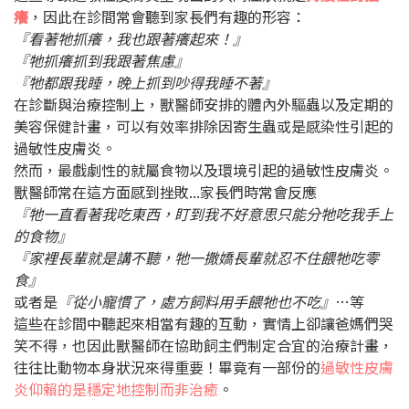
癢
，因此在診間常會聽到家長們有趣的形容：
『看著牠抓癢，我也跟著癢起來！』
『牠抓癢抓到我跟著焦慮』
『牠都跟我睡，晚上抓到吵得我睡不著』
在診斷與治療控制上，獸醫師安排的體內外驅蟲以及定期的
美容保健計畫，可以有效率排除因寄生蟲或是感染性引起的
過敏性皮膚炎。
然而，最戲劇性的就屬食物以及環境引起的過敏性皮膚炎。
獸醫師常在這方面感到挫敗...家長們時常會反應
『牠一直看著我吃東西，盯到我不好意思只能分牠吃我手上
的食物』
『家裡長輩就是講不聽，牠一撒嬌長輩就忍不住餵牠吃零
食』
或者是
『從小寵慣了，處方飼料用手餵牠也不吃』
…等
這些在診間中聽起來相當有趣的互動，實情上卻讓爸媽們哭
笑不得，也因此獸醫師在協助飼主們制定合宜的治療計畫，
往往比動物本身狀況來得重要！畢竟有一部份的
過敏性皮膚
炎仰賴的是穩定地控制
而非治癒
。