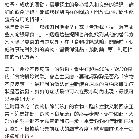
給予。成功的關鍵，需要飼主的全心投入和良好的溝通。詳
細的飲食記錄，能幫您找到潛在的問題，開放式的提問也能
獲得有用的資訊。
像是問飼主：「您都如何餵藥？」或「告訴我，這一週有哪
些人偷餵零食？」。透過這些提問也許能找到其他的替代方
案。除了零食的問題以外，在「食物排除試驗」開始前，要
記得事先對狗狗的藥物、營養保健品、預防藥...等，制定相
關的替代方案。
患有「食物不良反應」的狗狗，當中有超過
90%
，對於
8
週
的「食物排除試驗」會產生反應。要確認狗狗是否為「食物
不良反應」，最理想的做法是重新餵食原本的食物來確認症
狀是否復發。狗狗的症狀最快可以在數小時內出現，最慢可
以長達
14
天。
這時再改吃「食物排除試驗」的食物，臨床症狀又將回復正
常。這是診斷「食物不良反應」的必要步驟，儘管如此，大
部分的飼主都不太願意走到這一步，畢竟狗狗的症狀都已得
到控制。根據病患先前症狀的嚴重程度，獸醫團隊也不一定
建議如此行。