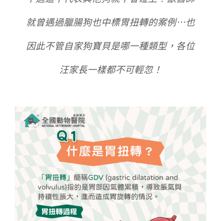
就曾遇過臘腸狗也中標胃扭轉的案例…也
因此不管自家狗寶貝是哪一種類型，各位
汪家長一樣都不可輕忽！