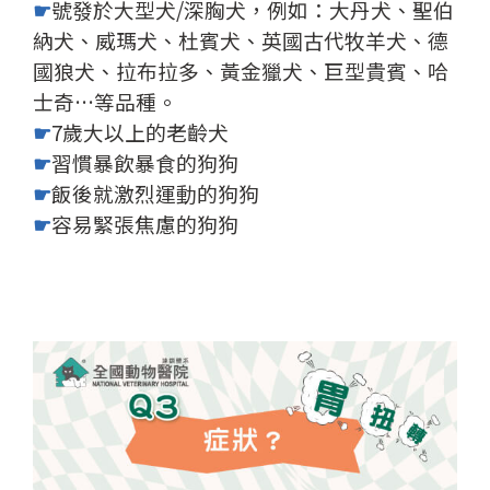
☛
號發於大型犬/深胸犬，例如：大丹犬、聖伯
納犬、威瑪犬、杜賓犬、英國古代牧羊犬、德
國狼犬、拉布拉多、黃金獵犬、巨型貴賓、哈
士奇…等品種。
☛
7歲大以上的老齡犬
☛
習慣暴飲暴食的狗狗
☛
飯後就激烈運動的狗狗
☛
容易緊張焦慮的狗狗