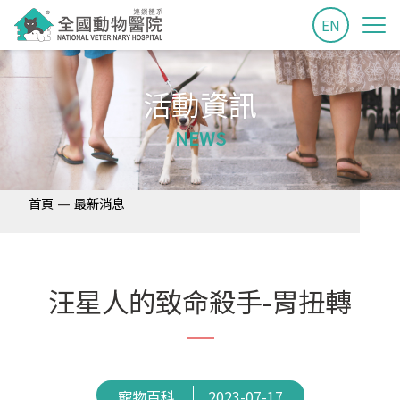
EN
活動資訊
NEWS
—
首頁
最新消息
汪星人的致命殺手-胃扭轉
寵物百科
2023-07-17