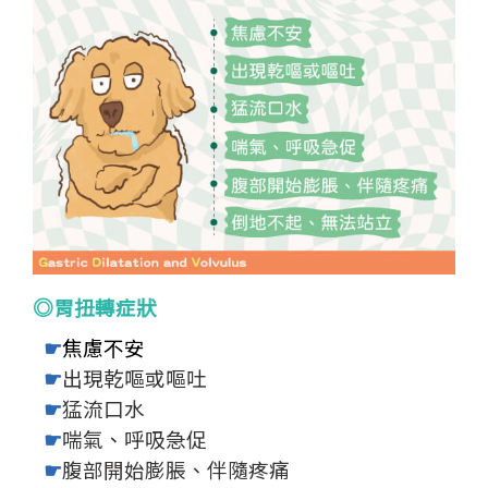
◎胃扭轉症狀
☛
焦慮不安
☛
出現乾嘔或嘔吐
☛
猛流口水
☛
喘氣、呼吸急促
☛
腹部開始膨脹、伴隨疼痛