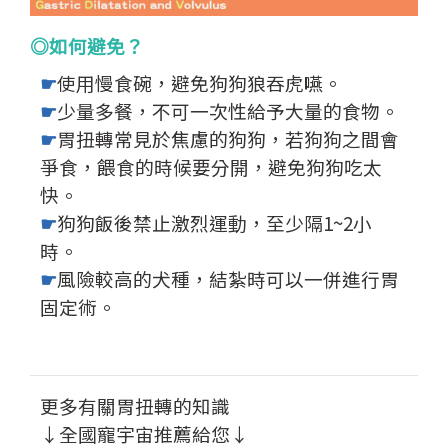
◎如何避免？
☛
使用慢食碗，避免狗狗狼吞虎嚥。
☛
少量多餐，不可一次性給予大量的食物。
☛
胃扭轉常見於焦慮的狗狗，若狗狗之間會
爭食，餵食的時候要分開，避免狗狗吃太
快。
☛
狗狗飯後禁止激烈運動，至少隔1~2小
時。
☛
風險較高的犬種，結紮時可以一併進行胃
固定術。
更多有關胃扭轉的知識
↓全國寵宇宙推薦給您↓