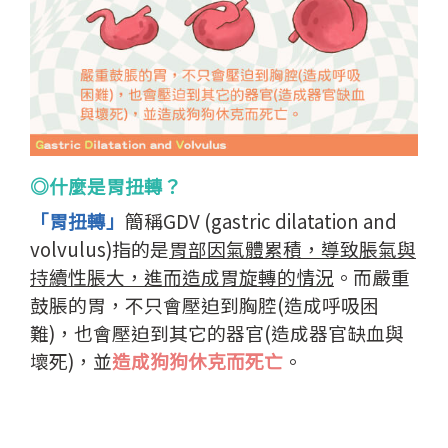
◎什麼是胃扭轉？
「胃扭轉」
簡稱GDV (gastric dilatation and
volvulus)指的是
胃部因氣體累積，導致脹氣與
持續性脹大，進而造成胃旋轉的情況
。而嚴重
鼓脹的胃，不只會壓迫到胸腔(造成呼吸困
難)，也會壓迫到其它的器官(造成器官缺血與
壞死)，並
造成狗狗休克而死亡
。