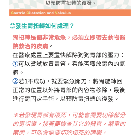
◎發生胃扭轉如何處理？
胃扭轉是個非常危急，必須立即帶去動物醫
院救治的疾病
。
在醫療處置上要盡快解除狗狗胃部的壓力：
①
可以嘗試放置胃管，看能否釋放胃內的氣
體。
②
若1不成功，就要緊急開刀，將胃旋轉回
正常的位置以外將胃部的內容物移除，最後
進行胃固定手術，以預防胃扭轉的復發。
※若發現胃部有壞死，可能會需要切除部分
的胃組織。接著要檢查其它的器官，嚴重的
案例，可能會需要切除壞死的脾臟。