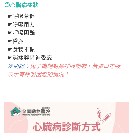
◎心臟病症狀
☛呼吸急促
☛呼吸用力
☛呼吸困難
☛昏厥
☛食物不振
☛消瘦與精神委靡
※切記：
兔子為絕對鼻呼吸動物，若張口呼吸
表示有呼吸困難的情況！