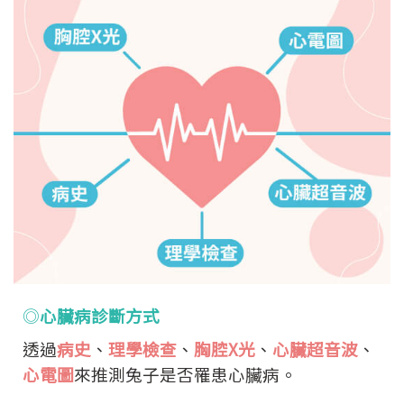
◎
心臟病診斷方式
透過
病史
、
理學檢查
、
胸腔X光
、
心臟超音波
、
心電圖
來推測兔子是否罹患心臟病。