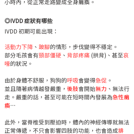
小時內，從正常走路變成全身癱瘓。
◎IVDD 症狀有哪些
IVDD 初期可能出現：
活動力下降
、
跛腳
的情形，步伐變得不穩定。
部分毛孩會有
頸部僵硬
、
背部疼痛
(
拱背)、甚至
哀
嚎
的狀況。
由於身體不舒服，狗狗的
呼吸
會變得
急促
。
並且隨著病情越發嚴重，
後肢
會開始
無力
、無法行
走。
嚴重的話，甚至可能在短時間內發展為
急性癱
瘓
…
此外，當脊椎受到壓迫時，體內的神經傳導就無法
正常傳遞，不只會影響四肢的功能，也會造成
排