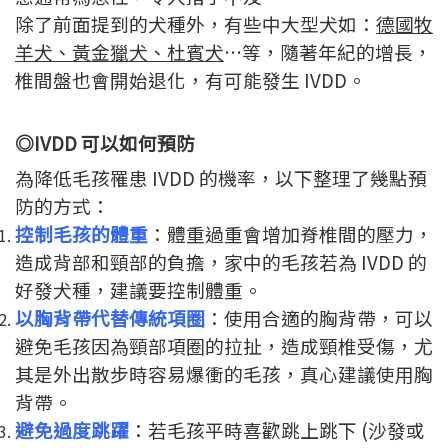
除了前面提到的犬種外，有些中大型犬如：
德國牧
羊犬、黃金獵犬、杜賓犬
…等，隨著年紀的增長，
椎間盤也會開始退化，有可能發生 IVDD。
◎IVDD 可以如何預防
為降低毛孩罹患 IVDD 的機率，以下整理了幾點預
防的方式：
控制毛孩的體重
：體重過重會增加脊椎間的壓力，
造成背部和頸部的負擔，家中的毛孩若為 IVDD 的
好發犬種，建議要控制體重。
以胸背帶代替傳統項圈
：使用合適的胸背帶，可以
避免毛孩因為頸部項圈的拉扯，造成頸椎受傷，尤
其是外出散步時容易爆衝的毛孩，真心建議使用胸
背帶。
避免過度跳躍
：若毛孩平時喜歡跳上跳下 (沙發或