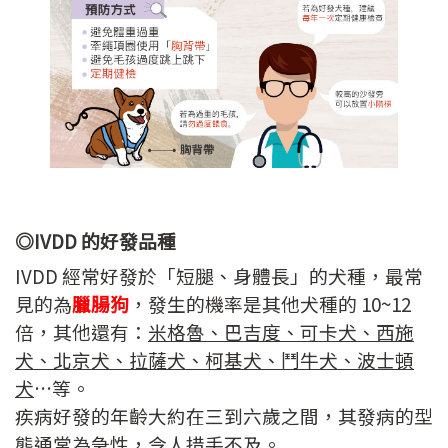
◎IVDD 的好發品種
IVDD 經常好發於「短腿、身體長」的犬種，最常
見的為
臘腸狗
，發生的機率是其他犬種的 10~12
倍，其他還有：
米格魯、巴吉度、可卡犬、西施
犬、北京犬、拉薩犬、柯基犬、鬥牛犬、波士頓
犬
…等。
疾病好發的年齡大約在三到六歲之間，其發病的型
態通常為急性，令人措手不及。