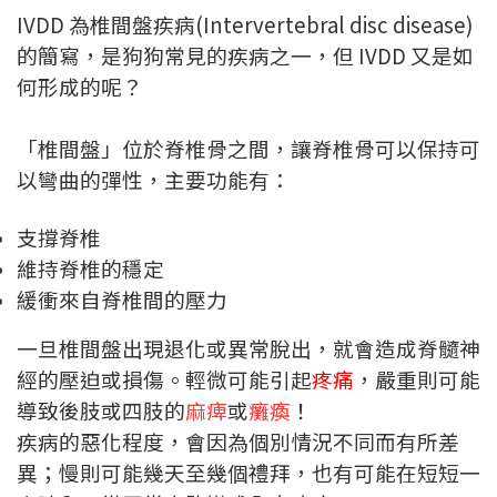
IVDD 為椎間盤疾病(Intervertebral disc disease)
的簡寫，是狗狗常見的疾病之一，但 IVDD 又是如
何形成的呢？
「椎間盤」位於脊椎骨之間，讓脊椎骨可以保持可
以彎曲的彈性，主要功能有：
支撐脊椎
維持脊椎的穩定
緩衝來自脊椎間的壓力
一旦椎間盤出現退化或異常脫出，就會造成脊髓神
經的壓迫或損傷。輕微可能引起
疼痛
，嚴重則可能
導致後肢或四肢的
麻痺
或
癱瘓
！
疾病的惡化程度，會因為個別情況不同而有所差
異；慢則可能幾天至幾個禮拜，也有可能在短短一