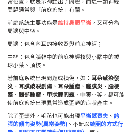
常位置，就表示神經出了問題，而這一類神經
問題通常與「前庭系統」有關。
前庭系統主要功能是
維持身體平衡
，又可分為
周邊與中樞。
周邊：包含內耳的接收器與前庭神經；
中樞：包含腦幹中的前庭神經核與小腦中的絨
球小葉、頂核。
若前庭系統出現問題或損傷，如：
耳朵感染發
炎
、
耳膜破裂創傷
、
耳朵腫瘤
、
腦膜炎
、
腦梗
塞
、
腦部腫瘤
、
甲狀腺問題
、
中毒
…等，都可能
使前庭系統出現異常造成歪頭的症狀產生。
除了歪頭外，毛孩也可能出現
平衡感喪失
、
誇
張的傾向姿勢(異常姿勢)
、不斷以
繞圈的方式行
走
、
眼球不正常轉動(眼球震顫)
…等。