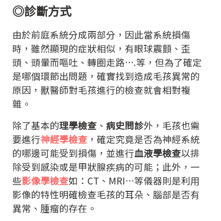
◎診斷方式
由於前庭系統分成兩部分，因此當系統損傷
時，雖然顯現的症狀相似，有眼球震顫、歪
頭、頭暈而嘔吐、轉圈走路….等，但為了確定
是哪個環節出問題，確實找到造成毛孩異常的
原因，獸醫師對毛孩進行的檢查就會相對複
雜。
除了基本的
理學檢查
、
病史問診
外，毛孩也需
要進行
神經學檢查
，確定究竟是否為神經系統
的哪邊可能受到損傷，並進行
血液學檢查
以排
除受到感染或是甲狀腺疾病的可能；此外，一
些
影像學檢查
如：CT、MRI…等儀器則是利用
影像的特性明確檢查毛孩的耳朵、腦部是否有
異常、腫瘤的存在。