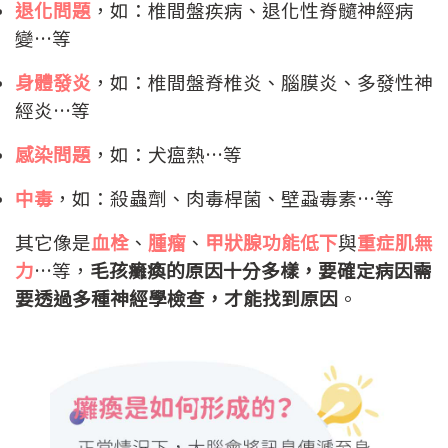
退化問題
，如：椎間盤疾病、退化性脊髓神經病
變…等
身體發炎
，如：椎間盤脊椎炎、腦膜炎、多發性神
經炎…等
感染問題
，如：犬瘟熱…等
中毒
，如：殺蟲劑、肉毒桿菌、壁蝨毒素…等
其它像是
血栓
、
腫瘤
、
甲狀腺功能低下
與
重症肌無
力
…等，
毛孩癱瘓的原因十分多樣，要確定病因需
要透過多種神經學檢查，才能找到原因
。