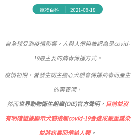
寵物百科
2021-06-18
自全球受到疫情影響，人與人傳染被認為是covid-
19最主要的病毒傳播方式。
疫情初期，曾發生飼主擔心犬貓會傳播病毒而產生
的棄養潮，
然而
世界動物衛生組織(OIE)官方聲明
，
目前並沒
有明確證據顯示犬貓接觸covid-19會造成嚴重感染
並將病毒回傳給人類
。