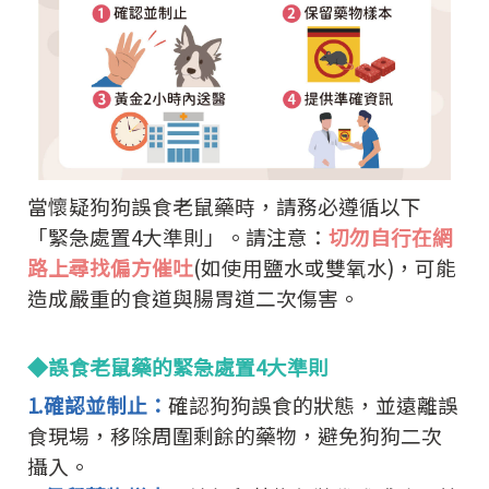
當懷疑狗狗誤食老鼠藥時，請務必遵循以下
「緊急處置4大準則」。
請注意：
切勿自行在網
路上尋找偏方催吐
(如使用鹽水或雙氧水)，
可能
造成嚴重的食道與腸胃道二次傷害。
◆誤食老鼠藥的緊急處置4大準則
1.確認並制止：
確認狗狗誤食的狀態，並遠離誤
食現場，移除周圍剩餘的藥物，避免狗狗二次
攝入。