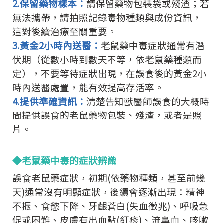
2.保留藥物樣本：
請保留藥物包裝袋或殘渣；若
無法攜帶，請拍照記錄毒物種類與成份資訊，
這對後續治療至關重要。
3.黃金2小時內送醫：
老鼠藥中毒症狀通常有潛
伏期（從數小時到數天不等，依老鼠藥種類而
定），不要等待症狀出現，
在誤食後的黃金2小
時內送醫處置，能有效提高存活率。
4.提供準確資訊：
清楚告知獸醫師誤食的大概時
間提供誤食的老鼠藥物包裝、殘渣，或者是照
片。
◆老鼠藥中毒的症狀辨識
誤食老鼠藥症狀，初期(依藥物種類，甚至前幾
天)通常沒有明顯症狀，
後續會逐漸出現：精神
不振、食慾下降、牙齦蒼白(失血徵兆)、呼吸急
促或困難、
皮膚有出血點(紅疹)、流鼻血、咳嗽