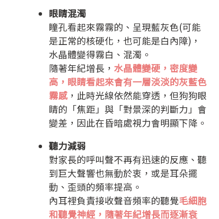
眼睛混濁
瞳孔看起來霧霧的、呈現藍灰色(可能
是正常的核硬化，也可能是白內障)，
水晶體變得霧白、混濁。
隨著年紀增長，
水晶體變硬，密度變
高，眼睛看起來會有一層淡淡的灰藍色
霧感
，此時光線依然能穿透，但狗狗眼
睛的「焦距」與「對景深的判斷力」會
變差，因此在昏暗處視力會明顯下降。
聽力減弱
對家長的呼叫聲不再有迅速的反應、聽
到巨大聲響也無動於衷，或是耳朵擺
動、歪頭的頻率提高。
內耳裡負責接收聲音頻率的聽覺
毛細胞
和聽覺神經，隨著年紀增長而逐漸衰