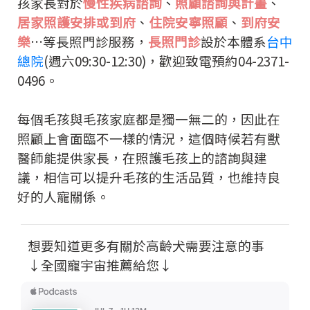
孩家長對於
慢性疾病諮詢
、
照顧諮詢與計畫
、
居家照護安排或到府
、
住院安寧照顧
、
到府安
樂
…等長照門診服務，
長照門診
設於本體系
台中
總院
(週六09:30-12:30)，歡迎致電預約
04-2371-
0496。
每個毛孩與毛孩家庭都是獨一無二的，因此在
照顧上會面臨不一樣的情況，這個時候若有獸
醫師能提供家長，在照護毛孩上的諮詢與建
議，相信可以提升毛孩的生活品質，也維持良
好的人寵關係。
想要知道更多有關於高齡犬需要注意的事
↓全國寵宇宙推薦給您↓