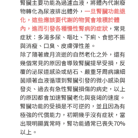
腎臟主要功能為過濾血液，將體內代謝廢
物轉化為尿液排出體外，
一旦腎臟功能退
化，這些應該要代謝的物質會堆積於體
內，進而引發各種慢性腎病的症狀
，常見
症狀：多渴多尿、嘔吐、下痢、食慾不振
與消瘦、口臭、皮膚彈性差。
除了隨著歲月流逝的自然老化之外，還有
幾個常見的原因會導致腎臟提早受損，反
覆的泌尿道感染或結石、嚴重牙周病讓細
菌順著血液循環到腎臟引發的微小感染與
發炎、過去有急性腎臟損傷的病史，以上
的原因都會加速腎臟老化與衰竭的速度。
腎臟功能的受損是不可逆的，並且因為有
極強的代償能力，初期幾乎沒有症狀，當
出現明顯異常時，腎功能通常已喪失70%
以上。