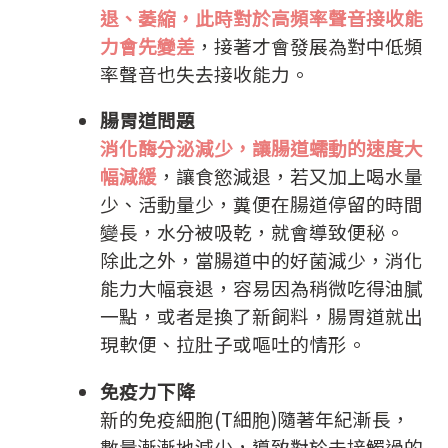
退、萎縮，此時對於高頻率聲音接收能
力會先變差
，接著才會發展為對中低頻
率聲音也失去接收能力。
腸胃道問題
消化酶分泌減少，讓腸道蠕動的速度大
幅減緩
，讓食慾減退，若又加上喝水量
少、活動量少，糞便在腸道停留的時間
變長，水分被吸乾，就會導致便秘。
除此之外，當腸道中的好菌減少，消化
能力大幅衰退，容易因為稍微吃得油膩
一點，或者是換了新飼料，腸胃道就出
現軟便、拉肚子或嘔吐的情形。
免疫力下降
新的免疫細胞(T細胞)隨著年紀漸長，
數量漸漸地減少，導致對於未接觸過的