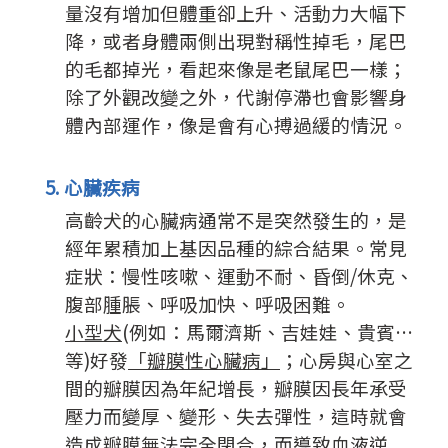
量沒有增加但體重卻上升、活動力大幅下
降，或者身體兩側出現對稱性掉毛，尾巴
的毛都掉光，看起來像是老鼠尾巴一樣；
除了外觀改變之外，代謝停滯也會影響身
體內部運作，像是會有心搏過緩的情況。
5. 心臟疾病
高齡犬的心臟病通常不是突然發生的，是
經年累積加上基因品種的綜合結果。常見
症狀：慢性咳嗽、運動不耐、昏倒/休克、
腹部腫脹、呼吸加快、呼吸困難。
小型犬
(例如：馬爾濟斯、吉娃娃、貴賓…
等)好發
「瓣膜性心臟病」
；心房與心室之
間的瓣膜因為年紀增長，瓣膜因長年承受
壓力而變厚、變形、失去彈性，這時就會
造成瓣膜無法完全閉合，而導致血液逆