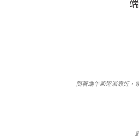
端
隨著端午節逐漸靠近，