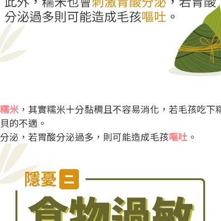
糯米
，其實糯米十分黏稠且不容易消化，若毛孩吃下
貝的不適。
分泌，若胃酸分泌過多，則可能造成毛孩
嘔吐
。