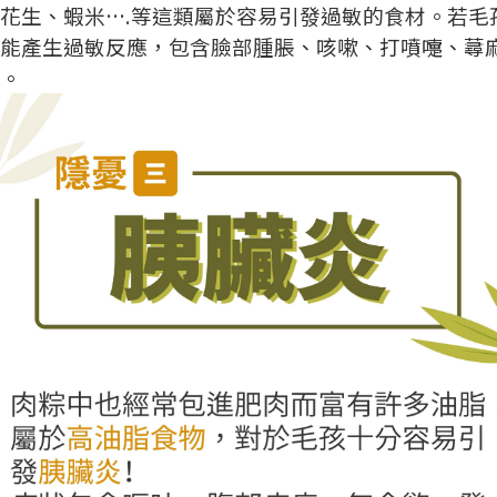
花生、蝦米….等這類屬於容易引發過敏的食材。若毛
能產生過敏反應，包含臉部腫脹、咳嗽、打噴嚏、蕁
。