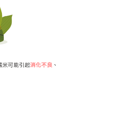
糯米可能引起
消化不良
、