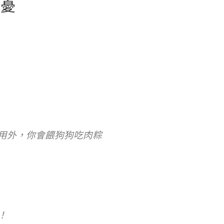
隱憂
用外，你會餵狗狗吃肉粽
！