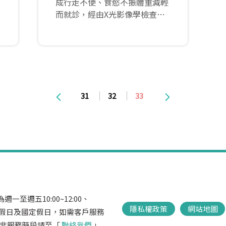
成行走不便、食慾不振體重減輕
而就診，經由X光影像學檢查後
確診為退化性關節疾病，主人不
希望進行手術，因此採用相對較
安全的雷射治療方式，經過治療
後已有大幅地改善...
31
32
33
一至週五10:00~12:00、
隱私權政策
網站地圖
，不含例假日及國定假日，如需客戶服務
666，非服務時段請至「
聯絡我們
」