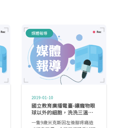
媒體報導
2019-01-10
國立教育廣播電臺-讓寵物眼
球以外的細胞，洗洗三溫暖
—雷射治療
一隻9歲米克斯因左後腳疼痛造