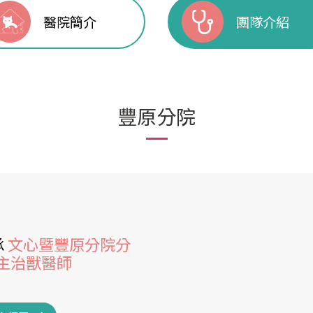
醫院簡介
團隊介紹
豐原分院
承
文心暨豐原分院分
/主治獸醫師