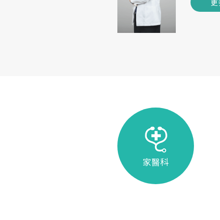
更
家醫科