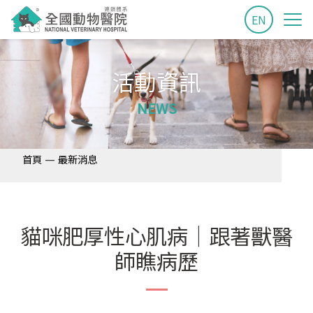
EN
活動資訊
NEWS
—
首頁
最新消息
貓咪肥厚性心肌病│跟著獸醫
師瞧病歷