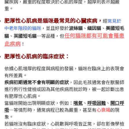
臟疾病，嚴重的程度取決於心肌的厚度，越厚則表示越嚴
重。
肥厚性心肌病是貓咪最常見的心臟疾病，
經
常見於
中老年階段的貓咪
，並且好發於
波絲貓
、
緬因貓
、
美國短毛
任何貓咪都有可能會罹患
貓
、
英國短毛貓
…
等品種，但
此疾病
！
肥厚性心肌病的臨床症狀：
依據心肌增厚的程度與病程的發展，貓咪在臨床上的表現會
有所差異。
疾病初期通常不會有明顯的症狀
，因此毛孩通常會在獸醫師
進行例行性健檢或因為其他疾病而就診時，被一起診斷出患
有肥厚性心肌病。
當貓咪開始出現明顯症狀，例如：
喘氣
、
呼吸困難
、
開口呼
吸
…
等情形時，通常病程已較為嚴重，甚至有
心衰竭
的現
象。
若貓咪沒有臨床症狀，心跳數與呼吸皆正常，卻在影像學檢