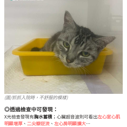
(圖/抓抓入院時，不舒服的模樣)
◎透過檢查中可發現：
X光檢查發現有
胸水蓄積
；心臟超音波則可看出
左心室心肌
明顯增厚
、
二尖瓣逆流
、
左心房明顯擴大
…