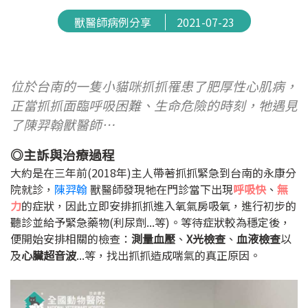
獸醫師病例分享
2021-07-23
位於台南的一隻小貓咪抓抓罹患了肥厚性心肌病，
正當抓抓面臨呼吸困難、生命危險的時刻，牠遇見
了陳羿翰獸醫師
…
◎主訴與治療過程
大約是在三年前
(2018
年
)主人帶著抓抓緊急到台南的永康分
院
就診，
陳羿翰
獸醫師發現牠在門診當下出現
呼吸快
、
無
力
的症狀，因此立即安排抓抓進入氧氣房吸氧，進行初步的
聽診並給予緊急藥物(利尿劑...等)。等待症狀較為穩定後，
便開始安排相關的檢查：
測量血壓
、
X光檢查
、
血液檢查
以
及
心臟超音波
...
等，找出抓抓造成喘氣的真正原因。