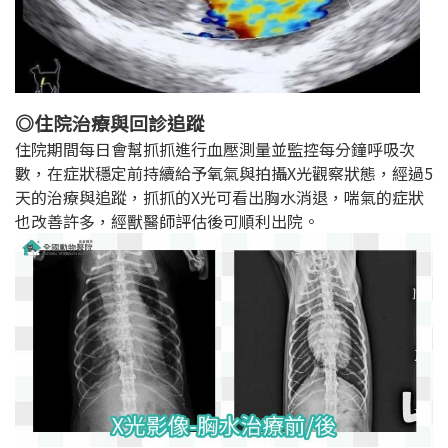
◎住院治療與回診追蹤
住院期間每日會幫抓抓進行血壓測量並監控每分鐘呼吸次
數，在症狀穩定前持續給予氧氣與拍攝X光觀察狀態，經過5
天的治療與追蹤，抓抓的X光可看出胸水消退，喘氣的症狀
也改善許多，經獸醫師評估後可順利出院。