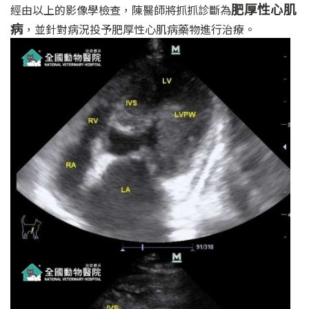
肥厚性心肌
經由以上的影像學檢查，陳醫師將抓抓診斷為
病
，並針對病況投予肥厚性心肌病藥物進行治療。