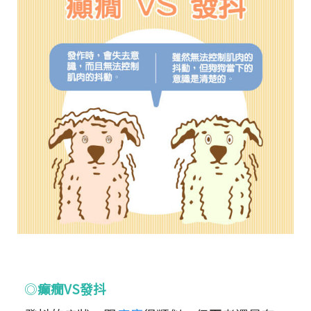
◎
癲癇VS發抖