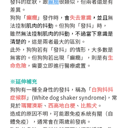
發抖的症狀，跟
癲癇
很類似，但兩者還是有
差異。
狗狗「
癲癇
」發作時，
會
失去意識
，
並且
無
法控制
肌肉的抖動
。
但狗狗「發抖」時，
雖然
無法控制肌肉的抖動，不過當下意識是
清楚的，
這是兩者最大的區別。
此外，狗狗若有「發抖」的情形，大多數是
無害的。
但狗狗若出現「癲癇」，則是有
生
命危險
，需要立即進行醫療處置。
※延伸補充
狗狗有一種全身性的發抖，稱為「
白狗抖抖
症候群
」(White dog shaker syndrome)，常
見於
瑪爾濟斯
、
西高地白梗
、
比熊犬
。
造成的原因不明，可能跟免疫系統有關（自
體免疫），通常會在兩歲前發病。