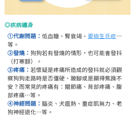
◎疾病纏身
①代謝問題：
低血糖、腎衰竭、
愛迪生氏症
…
等。
②
發燒：
狗狗若有發燒的情形，也可能會發抖
（打寒顫）。
③
疼痛：
若懷疑是疼痛所造成的發抖就必須觀
察狗狗走路時是否僵硬、跛腳或是顯得焦躁不
安？而常見的疼痛有：關節痛、背部疼痛、腹
部疼痛…等。
④神經問題：
腦炎、犬瘟熱、重症肌無力、老
狗神經退化…等。