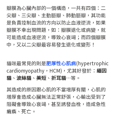
瓣膜為心臟內部的一個構造，一共有四個：二
尖瓣、三尖瓣、主動脈瓣、肺動脈瓣，其功能
是負責控制血流的方向以防止血液逆流，如果
瓣膜不幸出現問題，如：瓣膜退化或病變，就
可能造成血液逆流，導致心衰竭；而四個瓣膜
中，又以二尖瓣最容易發生退化或變形！
貓咪最常見的則是
肥厚性心肌病
(hypertrophic
cardiomyopathy，HCM)，尤其好發於：
緬因
貓
、
波絲貓
、
美短
、
折耳貓
…等。
其造成的原因跟心肌的不當增厚有關，心肌的
增厚會造成心臟無法正常舒張，心輸出受到了
阻礙會導致心衰竭，甚至誘發血栓，造成急性
癱瘓、死亡。