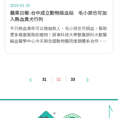
2019-01-25
蘋果日報-台中成立動物捐血站 毛小孩也可加
入熱血勇犬行列
不只熱血青年可以挽袖救人，毛小孩也可捐血，幫助
更多需要幫助的寵物！屏東科技大學獸醫屏科大獸醫
輸血醫學中心今天與全國動物醫院連鎖體系合作，共
同成立「台中動物捐血站」，下個月起每月第3個星
期天上午10點到下午4點，提供符合健康條件的毛小
孩捐血，呼籲大家一起加入「捐血一袋、救毛小孩一
命」的行列！
31
32
33