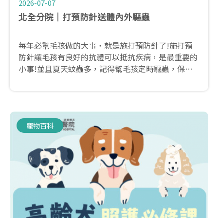
2026-07-07
北全分院｜打預防針送體內外驅蟲
每年必幫毛孩做的大事，就是施打預防針了!施打預
防針讓毛孩有良好的抗體可以抵抗疾病，是最重要的
小事!並且夏天蚊蟲多，記得幫毛孩定時驅蟲，保持
體內/外都是乾乾淨淨沒有蟲蟲的狀態~
寵物百科