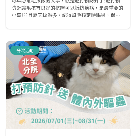
每年必幫毛孩做的大事，就是施打預防針了!施打預
防針讓毛孩有良好的抗體可以抵抗疾病，是最重要的
小事!並且夏天蚊蟲多，記得幫毛孩定時驅蟲，保持
體內/外都是乾乾淨淨沒有蟲蟲的狀態~
分院活動