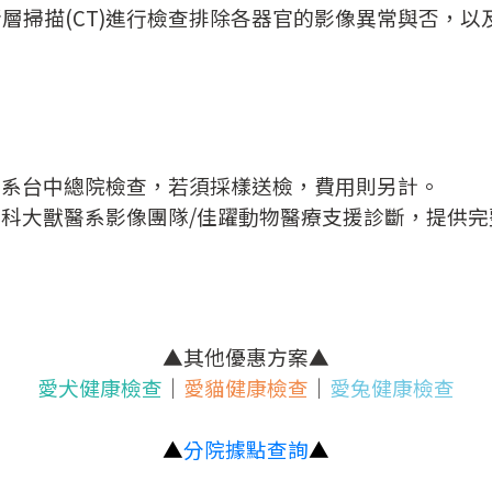
層掃描(CT)進行檢查排除各器官的影像異常與否，
體系台中總院檢查，
若須採樣送檢，費用則另計。
由屏科大獸醫系影像團隊/佳躍動物醫療支援診斷，提供
▲其他優惠方案▲
愛犬健康檢查
│
愛貓健康檢查
│
愛兔健康檢查
▲
分院據點查詢
▲