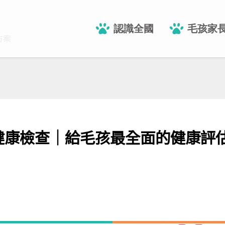
認識全國
毛孩家
階健康檢查│給毛孩最全面的健康評